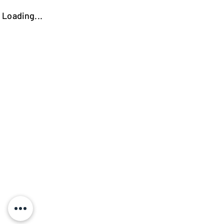
Loading...
https://kokooutlet.lt/produktas/geneva-naktinis-staliukas-1o-stalciaus/