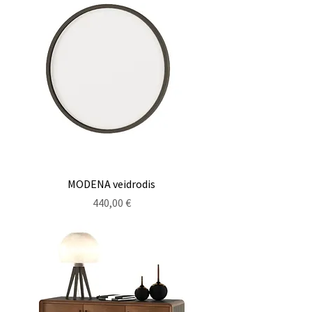
MODENA veidrodis
Kaina
440,00 €