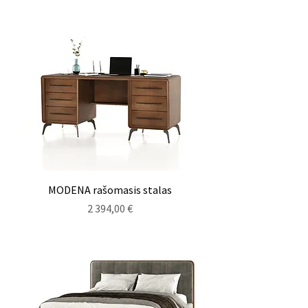
MODENA rašomasis stalas
Kaina
2 394,00 €