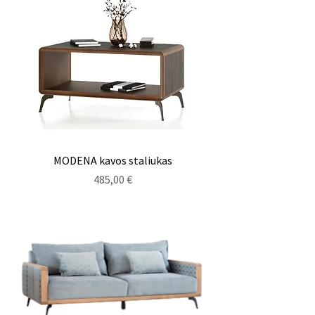
MODENA kavos staliukas
Kaina
485,00 €