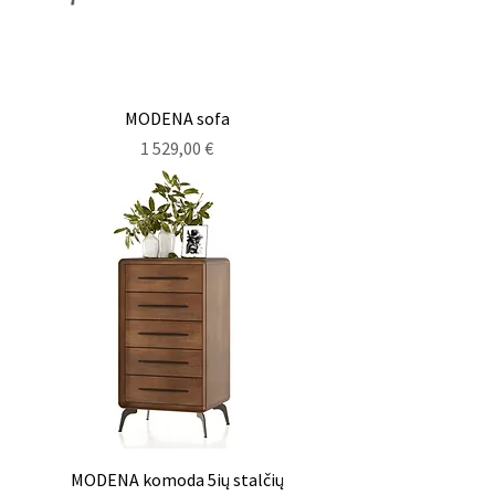
MODENA sofa
Kaina
1 529,00 €
MODENA komoda 5ių stalčių