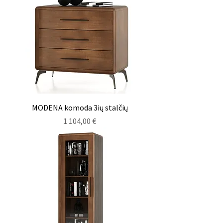
MODENA komoda 3ių stalčių
Kaina
1 104,00 €