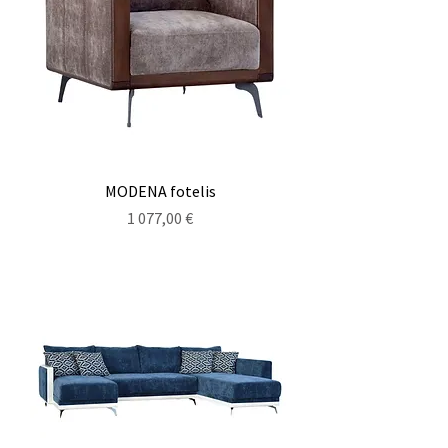
MODENA fotelis
Kaina
1 077,00 €