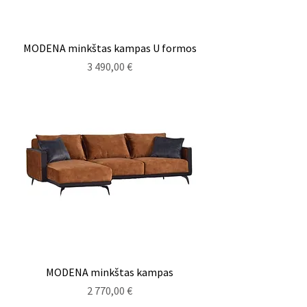
MODENA minkštas kampas U formos
Kaina
3 490,00 €
MODENA minkštas kampas
Kaina
2 770,00 €