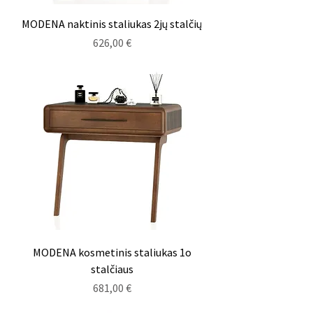
MODENA naktinis staliukas 2jų stalčių
Kaina
626,00 €
MODENA kosmetinis staliukas 1o
stalčiaus
Kaina
681,00 €