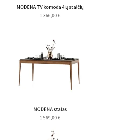
MODENA TV komoda 4ių stalčių
Kaina
1 366,00 €
MODENA stalas
Kaina
1 569,00 €