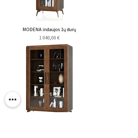
MODENA indaujos 1ų durų
Kaina
1 040,00 €
MODENA indauja 2jų durų