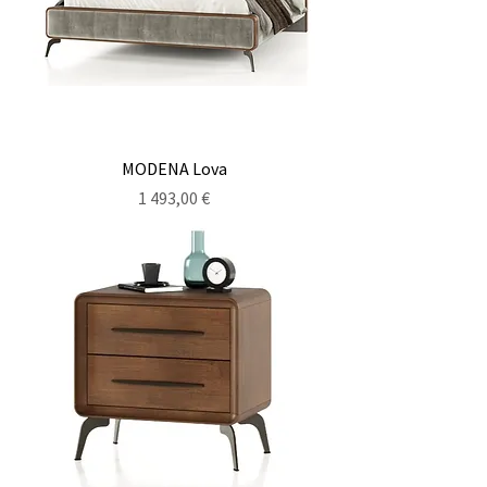
MODENA Lova
Kaina
1 493,00 €