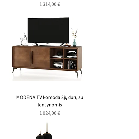
Kaina
1 314,00 €
MODENA TV komoda 2jų durų su
lentynomis
Kaina
1 024,00 €