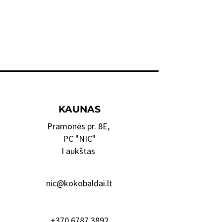
KAUNAS
Pramonės pr. 8E,
PC "NIC"
I aukštas
nic@kokobaldai.lt
+370 6787 3892