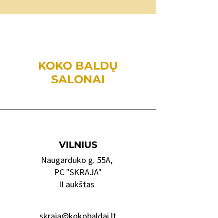
KOKO BALDŲ
SALONAI
VILNIUS
Naugarduko g. 55A,
PC "SKRAJA"
II aukštas
skraja@kokobaldai.lt