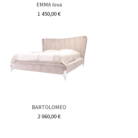
EMMA lova
Kaina
1 450,00 €
BARTOLOMEO
Kaina
2 060,00 €