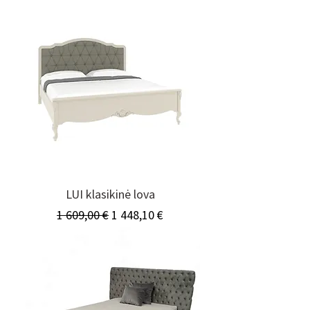
LUI klasikinė lova
Įprastinė kaina
Pardavimo kaina
1 609,00 €
1 448,10 €