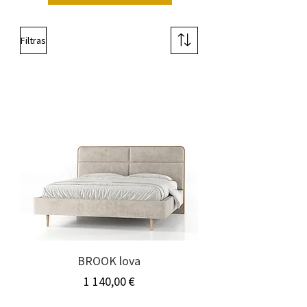
Filtras
BROOK lova
Kaina
1 140,00 €