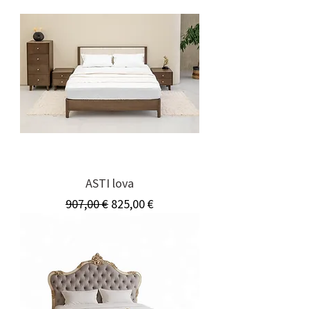
ASTI lova
Įprastinė kaina
Pardavimo kaina
907,00 €
825,00 €