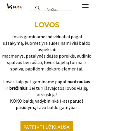
LOVOS
Lovas gaminame individualiai pagal
užsakymą, kuomet yra suderinami visi baldo
aspektai:
matmenys, patalynės dėžės poreikis, audinio
spalvos bei raštai, lovos kojelių forma ir
spalva, papildomi dekoro elementai.​
Lovas taip pat gaminame pagal
nuotraukas
ir
brėžinius
. Jei turi išsvajotos lovos viziją,
atsiųsk ją!
KOKO baldų vadybininkė (-as) paruoš
pasiūlymą tavo baldo gamybai.
PATEIKTI UŽKLAUSĄ