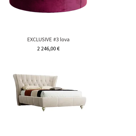
EXCLUSIVE #3 lova
Kaina
2 246,00 €