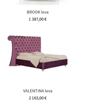
BROOK lova
Kaina
1 387,00 €
VALENTINA lova
Kaina
2 163,00 €