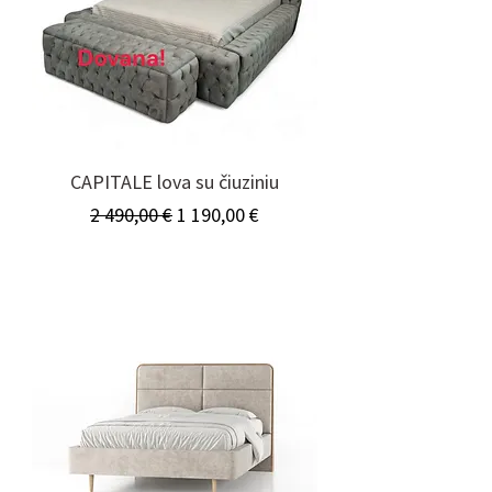
CAPITALE lova su čiuziniu
Įprastinė kaina
Pardavimo kaina
2 490,00 €
1 190,00 €