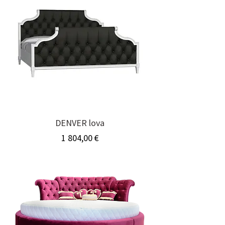
DENVER lova
Kaina
1 804,00 €