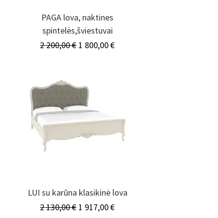
PAGA lova, naktines
spintelės,šviestuvai
Įprastinė kaina
Pardavimo kaina
2 200,00 €
1 800,00 €
LUI su karūna klasikinė lova
Įprastinė kaina
Pardavimo kaina
2 130,00 €
1 917,00 €