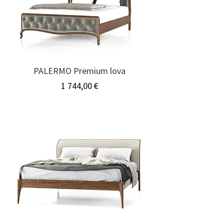
PALERMO Premium lova
Kaina
1 744,00 €