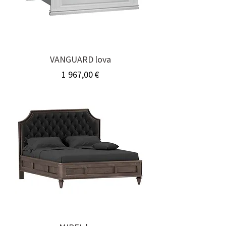
VANGUARD lova
Kaina
1 967,00 €