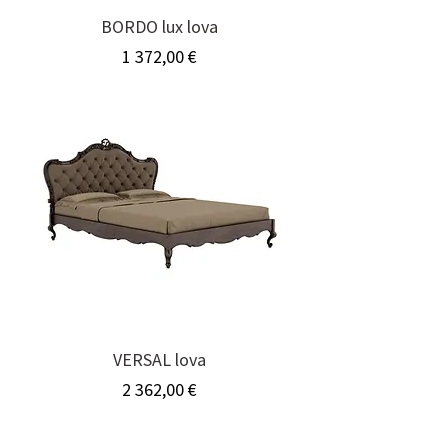
BORDO lux lova
Kaina
1 372,00 €
VERSAL lova
Kaina
2 362,00 €