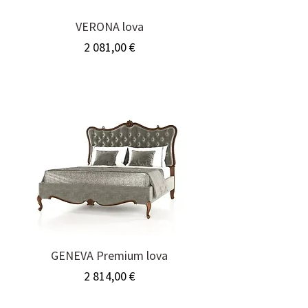
VERONA lova
Kaina
2 081,00 €
GENEVA Premium lova
Kaina
2 814,00 €