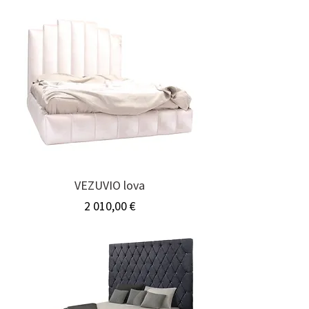
VEZUVIO lova
Kaina
2 010,00 €