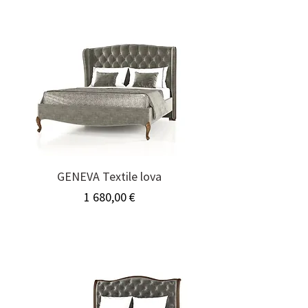
GENEVA Textile lova
Kaina
1 680,00 €