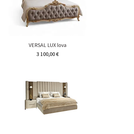
VERSAL LUX lova
Kaina
3 100,00 €