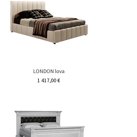
LONDON lova
Kaina
1 417,00 €