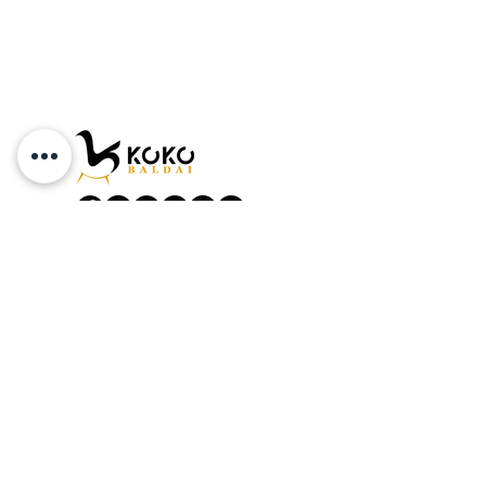
+37065599078
info@kokobaldai.lt
KOKO BALDAI rekvizitai:
MB CEMENA
Įmonės kodas:
304896384
PVM mokėtojo kodas: LT100012219113
Adresas: Varpų g. 13-29, Klaipėda