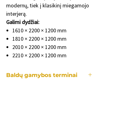
modernų, tiek į klasikinį miegamojo
interjerą.
Galimi dydžiai:
1610 × 2200 × 1200 mm
1810 × 2200 × 1200 mm
2010 × 2200 × 1200 mm
2210 × 2200 × 1200 mm
Baldų gamybos terminai
Dvigulė lova iš natūralaus ąžuolo lukšto
ir masyvo ąžuolo
Moderni ir elegantiška dvigulė lova
sukurta ieškantiems kokybės, komforto
ir ilgaamžiškumo. Lovos konstrukcijoje
derinamos HDF/MDF plokštės, dengtos
natūraliu ąžuolo lukštu, bei masyvo