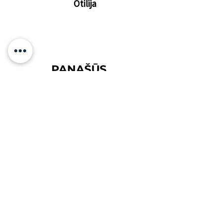
Otilija
PANAŠŪS
PRODUKTAI
Prenumeruok ir sužinok apie
nuolaidas bei naujienas
pirmiausiai!
Tavo el.paštas
Prenumeruoti
Sutinku su
Privatumo Politika