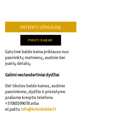
ąžuolo elementai, suteikiantys baldui
išskirtinį tvirtumą ir natūralų charakterį.
Minimalistinis dizainas lengvai įsilieja
tiek į modernų, tiek į klasikinį
miegamojo interjerą.
PATEIKTI UŽKLAUSĄ
Galimi dydžiai:
1610 × 2200 × 1200 mm
PIRKTI DABAR
1810 × 2200 × 1200 mm
2010 × 2200 × 1200 mm
Galutinė baldo kaina priklauso nuo
2210 × 2200 × 1200 mm
pasirinktų matmenų, audinio bei
įvairių detalių.
Galimi nestanda
rtiniai dydžiai
.
Dėl tikslios baldo kainos, audinio
pasirinkimo, dydžio ir pristatymo
prašome kreiptis telefonu
+37065599078
arba
el.paštu
info@kokobaldai.lt