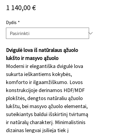
Price
1 140,00 €
Dydis
*
Dvigulė lova iš natūralaus ąžuolo
lukšto ir masyvo ąžuolo
Moderni ir elegantiška dvigulė lova
sukurta ieškantiems kokybės,
komforto ir ilgaamžiškumo. Lovos
konstrukcijoje derinamos HDF/MDF
plokštės, dengtos natūraliu ąžuolo
lukštu, bei masyvo ąžuolo elementai,
suteikiantys baldui išskirtinį tvirtumą
ir natūralų charakterį. Minimalistinis
dizainas lengvai įsilieja tiek į