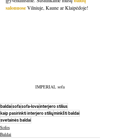
 baldų 
įgyvendinsime. Susitinkame mūsų
salonuose
 Vilniuje, Kaune ar Klaipėdoje! 
IMPERIAL sofa
baldai
sofa
sofa-lova
interjero stilius
kaip pasirinkti interjero stilių
minkšti baldai
svetainės baldai
Sofos
Baldai