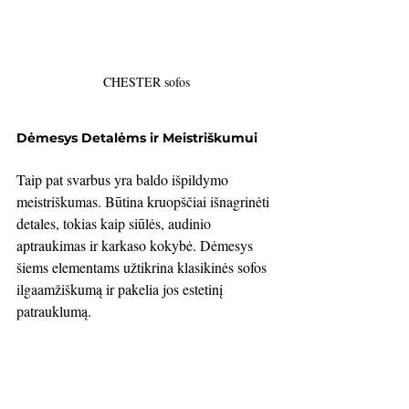
CHESTER sofos
Dėmesys Detalėms ir Meistriškumui
Taip pat svarbus yra baldo išpildymo 
meistriškumas. Būtina kruopščiai išnagrinėti 
detales, tokias kaip siūlės, audinio 
aptraukimas ir karkaso kokybė. Dėmesys 
šiems elementams užtikrina klasikinės sofos 
ilgaamžiškumą ir pakelia jos estetinį 
patrauklumą.