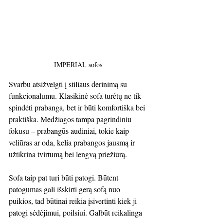
IMPERIAL sofos
Svarbu atsižvelgti į stiliaus derinimą su 
funkcionalumu. Klasikinė sofa turėtų ne tik 
spindėti prabanga, bet ir būti komfortiška bei 
praktiška. Medžiagos tampa pagrindiniu 
fokusu – prabangūs audiniai, tokie kaip 
veliūras ar oda, kelia prabangos jausmą ir 
užtikrina tvirtumą bei lengvą priežiūrą.
Sofa taip pat turi būti patogi. Būtent 
patogumas gali išskirti gerą sofą nuo 
puikios, tad būtinai reikia įsivertinti kiek ji 
patogi sėdėjimui, poilsiui. Galbūt reikalinga 