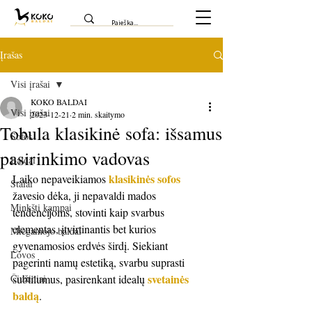
Įrašas
Visi įrašai
KOKO BALDAI
Visi įrašai
2023-12-21
2 min. skaitymo
Tobula klasikinė sofa: išsamus
Sofos
pasirinkimo vadovas
Baldai
klasikinės sofos
Laiko nepaveikiamos 
Stalai
žavesio dėka, ji nepavaldi mados 
Minkšti kampai
tendencijoms, stovinti kaip svarbus 
elementas, įtvirtinantis bet kurios 
Miegamojo baldai
gyvenamosios erdvės širdį. Siekiant 
Lovos
pagerinti namų estetiką, svarbu suprasti 
svetainės 
Čiužiniai
subtilumus, pasirenkant idealų 
baldą
.