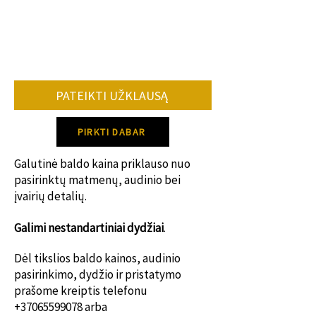
su standartiniu modeliu.
•užsakomų baldų kiekio.
•konkrečių spalvų, audinių tiekimo.
Vidutiniškai baldo gamybos terminas 8-
12 savaičių.
PATEIKTI UŽKLAUSĄ
Dėl konkretaus gamybos termino
susisiek su mumis!
PIRKTI DABAR
Galutinė baldo kaina priklauso nuo
pasirinktų matmenų, audinio bei
įvairių detalių.
Galimi nestanda
rtiniai dydžiai
.
Dėl tikslios baldo kainos, audinio
pasirinkimo, dydžio ir pristatymo
prašome kreiptis telefonu
+37065599078
arba