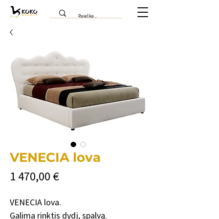
VENECIA lova
Price
1 470,00 €
VENECIA lova.
Galima rinktis dydį, spalvą.