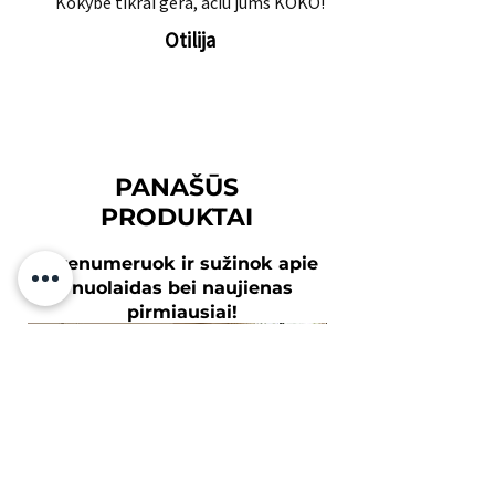
Kokybė tikrai gera, ačiū jums KOKO!
Otilija
PANAŠŪS
PRODUKTAI
Prenumeruok ir sužinok apie
nuolaidas bei naujienas
pirmiausiai!
Tavo el.paštas
Prenumeruoti