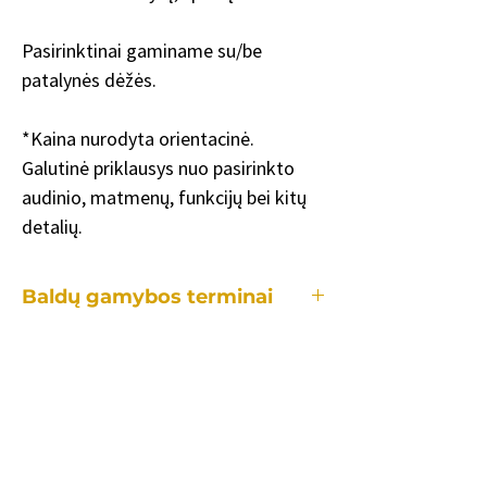
Pasirinktinai gaminame su/be
patalynės dėžės.
*Kaina nurodyta orientacinė.
Galutinė priklausys nuo pasirinkto
audinio, matmenų, funkcijų bei kitų
detalių.
Baldų gamybos terminai
Kiekvienas mūsų baldas yra gaminamas
individualiai, tad gamybos laikotarpis
užtrunka skirtingai priklausomai:
•nuo konkretaus baldo.
•kiek ir kokių pakeitimų reikės lyginant