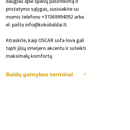
daugiau apie spalvų pasirinkimą ir
pristatymo sąlygas, susisiekite su
mumis telefonu +37069994092 arba
el. paštu info@kokobaldai.lt.
Atraskite, kaip OSCAR sofa-lova gali
tapti jūsų interjero akcentu ir suteikti
maksimalų komfortą.
Baldų gamybos terminai
Kiekvienas mūsų baldas yra gaminamas
individualiai, tad gamybos laikotarpis
užtrunka skirtingai priklausomai:
•nuo konkretaus baldo.
•kiek ir kokių pakeitimų reikės lyginant
su standartiniu modeliu.