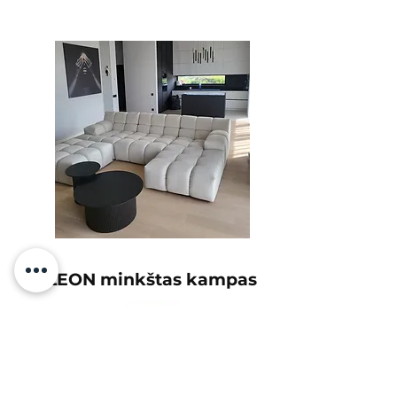
LEON minkštas kampas
Labai džiaugiamės baldais, kuriuos
užsisakėme.
Kokybė tikrai gera, ačiū jums KOKO!