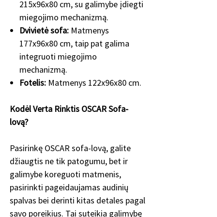
215x96x80 cm, su galimybe įdiegti
miegojimo mechanizmą.
Dvivietė sofa:
Matmenys
177x96x80 cm, taip pat galima
integruoti miegojimo
mechanizmą.
Fotelis:
Matmenys 122x96x80 cm.
Kodėl Verta Rinktis OSCAR Sofa-
lovą?
Pasirinkę OSCAR sofa-lovą, galite
džiaugtis ne tik patogumu, bet ir
galimybe koreguoti matmenis,
pasirinkti pageidaujamas audinių
spalvas bei derinti kitas detales pagal
savo poreikius. Tai suteikia galimybę