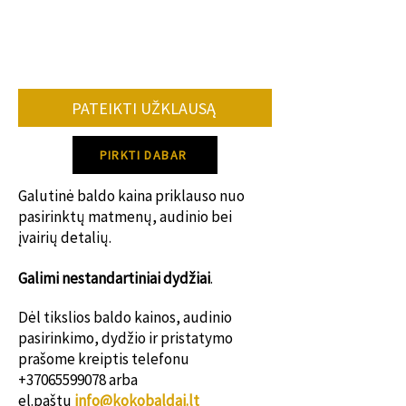
•užsakomų baldų kiekio.
•konkrečių spalvų, audinių tiekimo.
Vidutiniškai baldo gamybos terminas 8-
12 savaičių.
PATEIKTI UŽKLAUSĄ
Dėl konkretaus gamybos termino
susisiek su mumis!
PIRKTI DABAR
Galutinė baldo kaina priklauso nuo
pasirinktų matmenų, audinio bei
įvairių detalių.
Galimi nestanda
rtiniai dydžiai
.
Dėl tikslios baldo kainos, audinio
pasirinkimo, dydžio ir pristatymo
prašome kreiptis telefonu
+37065599078
arba
el.paštu
info@kokobaldai.lt