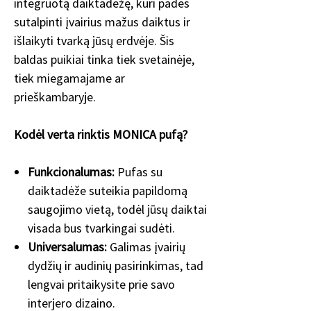
integruotą daiktadėžę, kuri padės
sutalpinti įvairius mažus daiktus ir
išlaikyti tvarką jūsų erdvėje. Šis
baldas puikiai tinka tiek svetainėje,
tiek miegamajame ar
prieškambaryje.
Kodėl verta rinktis MONICA pufą?
Funkcionalumas:
Pufas su
daiktadėže suteikia papildomą
saugojimo vietą, todėl jūsų daiktai
visada bus tvarkingai sudėti.
Universalumas:
Galimas įvairių
dydžių ir audinių pasirinkimas, tad
lengvai pritaikysite prie savo
interjero dizaino.