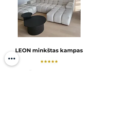
LEON minkštas kampas
Labai džiaugiamės baldais, kuriuos
užsisakėme.
Kokybė tikrai gera, ačiū jums KOKO!
Otilija