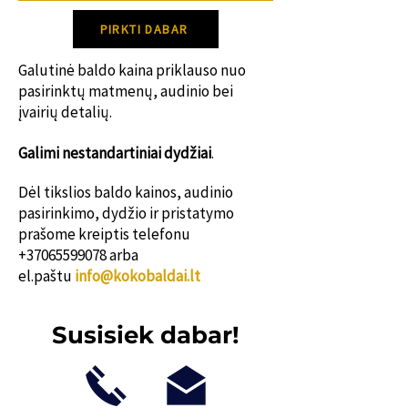
susisiek su mumis!
PIRKTI DABAR
Galutinė baldo kaina priklauso nuo
pasirinktų matmenų, audinio bei
įvairių detalių.
Galimi nestanda
rtiniai dydžiai
.
Dėl tikslios baldo kainos, audinio
pasirinkimo, dydžio ir pristatymo
prašome kreiptis telefonu
+37065599078
arba
el.paštu
info@kokobaldai.lt
Susisiek dabar!