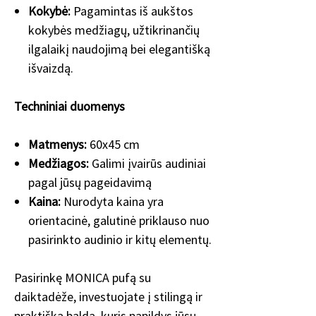
Kokybė:
Pagamintas iš aukštos
kokybės medžiagų, užtikrinančių
ilgalaikį naudojimą bei elegantišką
išvaizdą.
Techniniai duomenys
Matmenys:
60x45 cm
Medžiagos:
Galimi įvairūs audiniai
pagal jūsų pageidavimą
Kaina:
Nurodyta kaina yra
orientacinė, galutinė priklauso nuo
pasirinkto audinio ir kitų elementų.
Pasirinkę MONICA pufą su
daiktadėže, investuojate į stilingą ir
praktišką baldą, kuris papildys jūsų