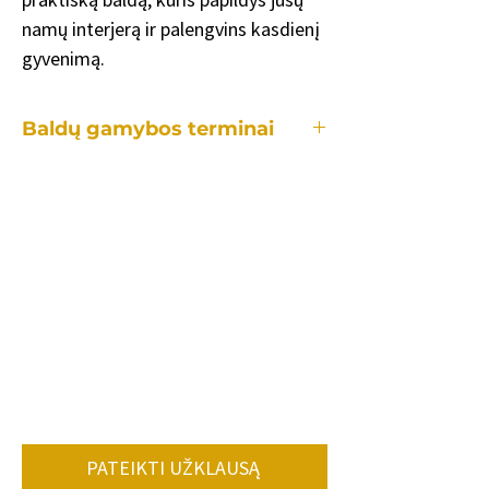
namų interjerą ir palengvins kasdienį
gyvenimą.
Baldų gamybos terminai
Kiekvienas mūsų baldas yra gaminamas
individualiai, tad gamybos laikotarpis
užtrunka skirtingai priklausomai:
•nuo konkretaus baldo.
•kiek ir kokių pakeitimų reikės lyginant
su standartiniu modeliu.
•užsakomų baldų kiekio.
•konkrečių spalvų, audinių tiekimo.
Vidutiniškai baldo gamybos terminas 8-
12 savaičių.
PATEIKTI UŽKLAUSĄ
Dėl konkretaus gamybos termino