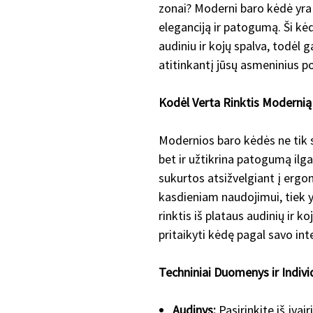
zonai? Moderni baro kėdė yra 
eleganciją ir patogumą. Ši k
audiniu ir kojų spalva, todėl ga
atitinkantį jūsų asmeninius po
Kodėl Verta Rinktis Moderni
Modernios baro kėdės ne tik s
bet ir užtikrina patogumą ilg
sukurtos atsižvelgiant į ergon
kasdieniam naudojimui, tiek
rinktis iš plataus audinių ir 
pritaikyti kėdę pagal savo int
Techniniai Duomenys ir Indiv
Audinys:
Pasirinkite iš įvai