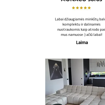
Labai džiaugiamės minkštų bal
komplektu ir dalinamės
nuotraukomis kaip atrodo pa
mus namuose :) ačiū labai!
Laima