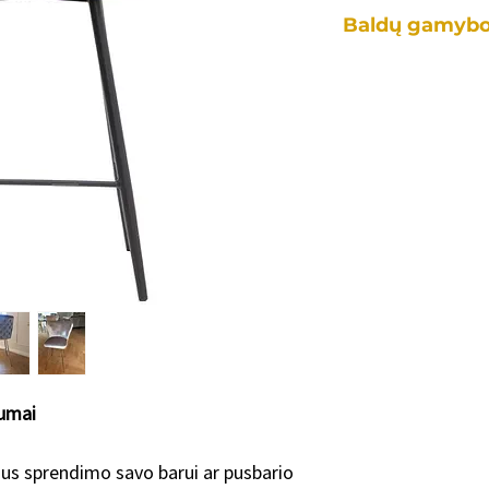
Baldų gamybo
Kiekvienas mūsų b
individualiai, tad 
skirtingai priklaus
•nuo konkretaus ba
•kiek ir kokių pakei
standartiniu modeli
•užsakomų baldų ki
•konkrečių spalvų, 
Vidutiniškai baldo 
Dėl konkretaus gam
mumis!
lumai
laus sprendimo savo barui ar pusbario