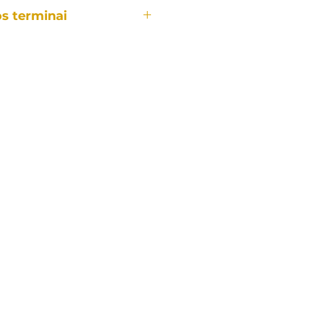
s terminai
aldas yra gaminamas
gamybos laikotarpis užtrunka
omai:
ldo.
timų reikės lyginant su
u.
ekio.
audinių tiekimo.
gamybos terminas 8-12 savaičių.
ybos termino susisiek su