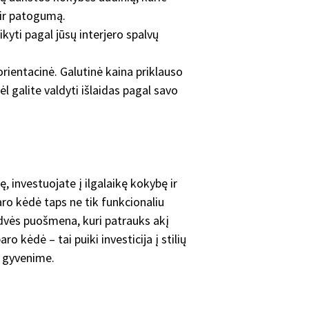
ų ir patogumą.
kyti pagal jūsų interjero spalvų
rientacinė. Galutinė kaina priklauso
l galite valdyti išlaidas pagal savo
 investuojate į ilgalaikę kokybę ir
aro kėdė taps ne tik funkcionaliu
rdvės puošmena, kuri patrauks akį
o kėdė – tai puiki investicija į stilių
e gyvenime.