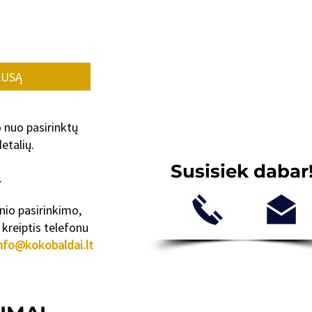
AUSĄ
o nuo pasirinktų
etalių.
Susisiek dabar
.
inio pasirinkimo,
kreiptis telefonu
nfo@kokobaldai.lt