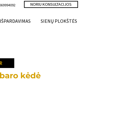
NORIU KONSULTACIJOS
069994092
IŠPARDAVIMAS
SIENŲ PLOKŠTĖS
R
aro kėdė