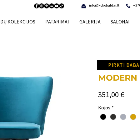
info@kokobaldai.lt
+37
DŲ KOLEKCIJOS
PATARIMAI
GALERIJA
SALONAI
PIRKTI DABA
MODERN b
Price
351,00 €
Kojos
*