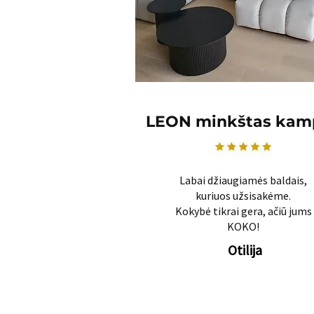
LEON minkštas kam
Labai džiaugiamės baldais,
kuriuos užsisakėme.
Kokybė tikrai gera, ačiū jums
KOKO!
Otilija