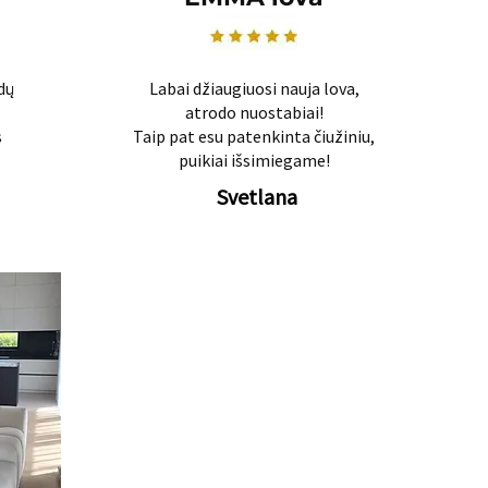
dų
Labai džiaugiuosi nauja lova,
atrodo nuostabiai!
s
Taip pat esu patenkinta čiužiniu,
puikiai išsimiegame!
Svetlana