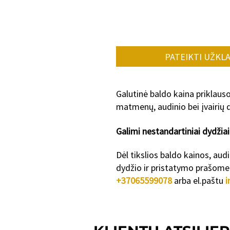
PATEIKTI UŽKL
Galutinė baldo kaina priklaus
matmenų, audinio bei įvairių d
Galimi nestanda
rtiniai dydžiai
Dėl tikslios baldo kainos, aud
dydžio ir pristatymo prašome 
+37065599078
arba el.paštu
i