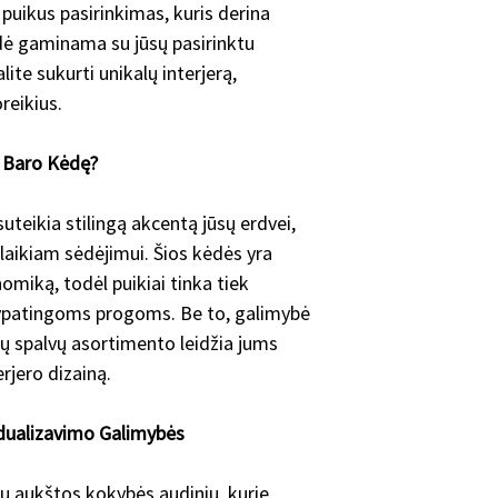
puikus pasirinkimas, kuris derina
ėdė gaminama su jūsų pasirinktu
lite sukurti unikalų interjerą,
reikius.
ą Baro Kėdę?
uteikia stilingą akcentą jūsų erdvei,
alaikiam sėdėjimui. Šios kėdės yra
omiką, todėl puikiai tinka tiek
 ypatingoms progoms. Be to, galimybė
kojų spalvų asortimento leidžia jums
erjero dizainą.
idualizavimo Galimybės
rių aukštos kokybės audinių, kurie