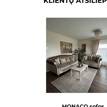
KLIENTŲ ATSILIEP
MONACO sofos