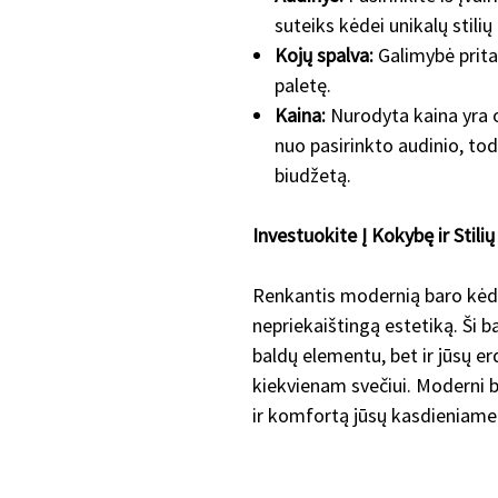
suteiks kėdei unikalų stili
Kojų spalva:
Galimybė pritai
paletę.
Kaina:
Nurodyta kaina yra o
nuo pasirinkto audinio, todė
biudžetą.
Investuokite Į Kokybę ir Stilių
Renkantis modernią baro kėdę,
nepriekaištingą estetiką. Ši b
baldų elementu, bet ir jūsų e
kiekvienam svečiui. Moderni bar
ir komfortą jūsų kasdieniam