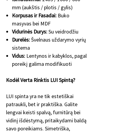
mm (aukštis / plotis / gylis)
Korpusas ir Fasadai:
Buko
masyvas bei MDF
Vidurinės Durys:
Su veidrodžiu
Durelės:
Švelnaus uždarymo vyrių
sistema
Vidus:
Lentynos ir kabyklos, pagal
poreikį galima modifikuoti
Kodėl Verta Rinktis LUI Spintą?
LUI spinta yra ne tik estetiškai
patraukli, bet ir praktiška. Galite
lengvai keisti spalvą, furnitūrą bei
vidinį išdėstymą, pritaikydami baldą
savo poreikiams. Simetriška,