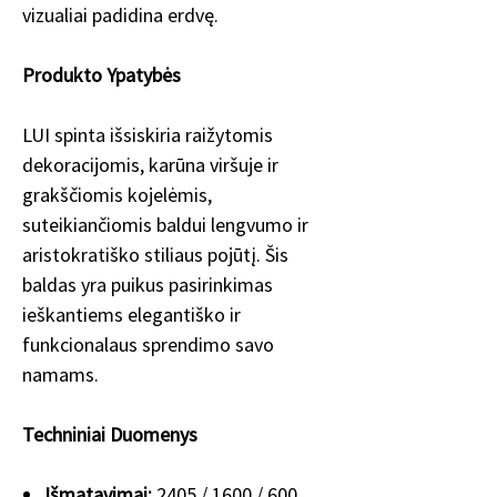
vizualiai padidina erdvę.
Produkto Ypatybės
LUI spinta išsiskiria raižytomis
dekoracijomis, karūna viršuje ir
grakščiomis kojelėmis,
suteikiančiomis baldui lengvumo ir
aristokratiško stiliaus pojūtį. Šis
baldas yra puikus pasirinkimas
ieškantiems elegantiško ir
funkcionalaus sprendimo savo
namams.
Techniniai Duomenys
Išmatavimai:
2405 / 1600 / 600