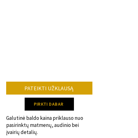
Kiekvienas mūsų baldas yra gaminamas
individualiai, tad gamybos laikotarpis
užtrunka skirtingai priklausomai:
•nuo konkretaus baldo.
•kiek ir kokių pakeitimų reikės lyginant
su standartiniu modeliu.
•užsakomų baldų kiekio.
•konkrečių spalvų, audinių tiekimo.
Vidutiniškai baldo gamybos terminas 8-
12 savaičių.
PATEIKTI UŽKLAUSĄ
Dėl konkretaus gamybos termino
susisiek su mumis!
PIRKTI DABAR
Galutinė baldo kaina priklauso nuo
pasirinktų matmenų, audinio bei
įvairių detalių.