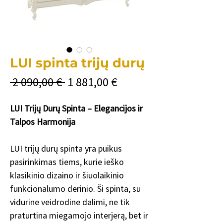
LUI spinta trijų durų
Įprastinė
Pardavimo
 2 090,00 € 
1 881,00 €
kaina
kaina
LUI Trijų Durų Spinta – Elegancijos ir
Talpos Harmonija
LUI trijų durų spinta yra puikus
pasirinkimas tiems, kurie ieško
klasikinio dizaino ir šiuolaikinio
funkcionalumo derinio. Ši spinta, su
vidurine veidrodine dalimi, ne tik
praturtina miegamojo interjerą, bet ir