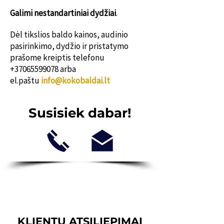
Galimi nestanda
rtiniai dydžiai
.
Dėl tikslios baldo kainos, audinio
pasirinkimo, dydžio ir pristatymo
prašome kreiptis telefonu
+37065599078
arba
el.paštu
info@kokobaldai.lt
Susisiek dabar!
KLIENTŲ ATSILIEPIMAI