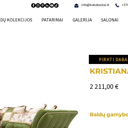
info@kokobaldai.lt
+37
DŲ KOLEKCIJOS
PATARIMAI
GALERIJA
SALONAI
PIRKTI DABA
KRISTIAN
Pri
2 211,00 €
Baldų gamybo
Kiekvienas mūsų b