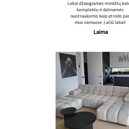
Labai džiaugiamės minkštų bal
komplektu ir dalinamės
nuotraukomis kaip atrodo pa
mus namuose :) ačiū labai!
Laima