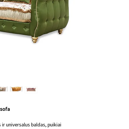
individualiai, tad 
skirtingai priklaus
•nuo konkretaus ba
•kiek ir kokių pakei
standartiniu modeli
•užsakomų baldų ki
•konkrečių spalvų, 
Vidutiniškai baldo 
Dėl konkretaus gam
mumis!
 sofa
ir universalus baldas, puikiai