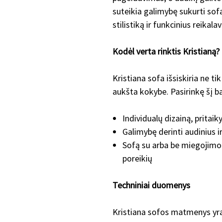
suteikia galimybę sukurti sofą,
stilistiką ir funkcinius reikala
Kodėl verta rinktis Kristianą?
Kristiana sofa išsiskiria ne ti
aukšta kokybe. Pasirinkę šį ba
Individualų dizainą, pritai
Galimybę derinti audinius i
Sofą su arba be miegojimo
poreikių
Techniniai duomenys
Kristiana sofos matmenys yra į