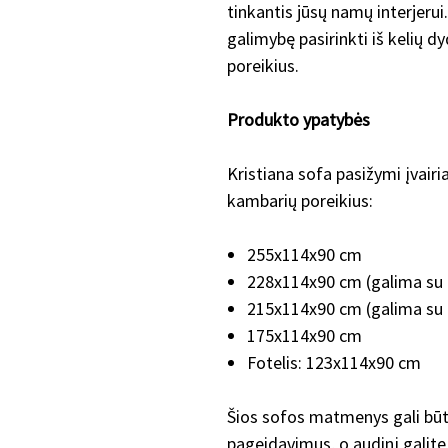
tinkantis jūsų namų interjerui
galimybę pasirinkti iš kelių dyd
poreikius.
Produkto ypatybės
Kristiana sofa pasižymi įvairia
kambarių poreikius:
255x114x90 cm
228x114x90 cm (galima s
215x114x90 cm (galima s
175x114x90 cm
Fotelis: 123x114x90 cm
Šios sofos matmenys gali būt
pageidavimus, o audinį galite 