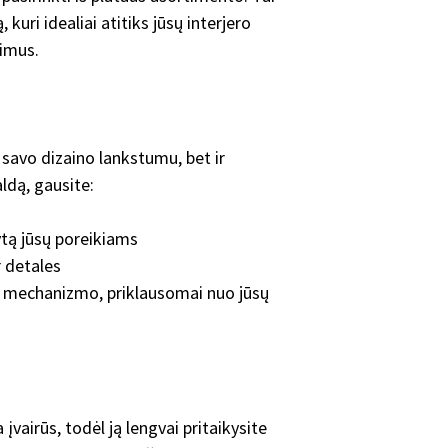
 kuri idealiai atitiks jūsų interjero
vimus.
k savo dizaino lankstumu, bet ir
ldą, gausite:
kytą jūsų poreikiams
r detales
 mechanizmo, priklausomai nuo jūsų
vairūs, todėl ją lengvai pritaikysite