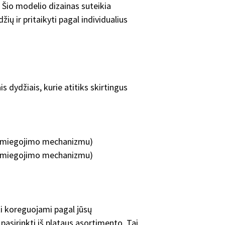
. Šio modelio dizainas suteikia
žių ir pritaikyti pagal individualius
is dydžiais, kurie atitiks skirtingus
u miegojimo mechanizmu)
u miegojimo mechanizmu)
i koreguojami pagal jūsų
pasirinkti iš plataus asortimento. Tai