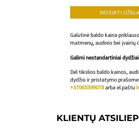
PATEIKTI UŽKL
Galutinė baldo kaina priklaus
matmenų, audinio bei įvairių d
Galimi nestanda
rtiniai dydžiai
Dėl tikslios baldo kainos, aud
dydžio ir pristatymo prašome 
+37065599078
arba el.paštu
i
KLIENTŲ ATSILIEP