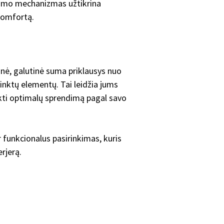
jimo mechanizmas užtikrina
komfortą.
nė, galutinė suma priklausys nuo
irinktų elementų. Tai leidžia jums
inkti optimalų sprendimą pagal savo
ir funkcionalus pasirinkimas, kuris
erjerą.