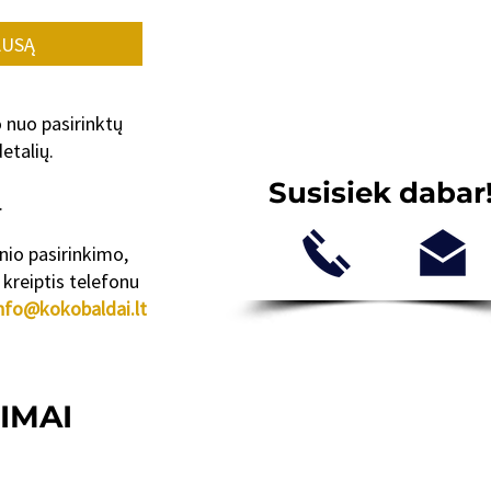
AUSĄ
o nuo pasirinktų
etalių.
Susisiek dabar
.
inio pasirinkimo,
kreiptis telefonu
nfo@kokobaldai.lt
IMAI