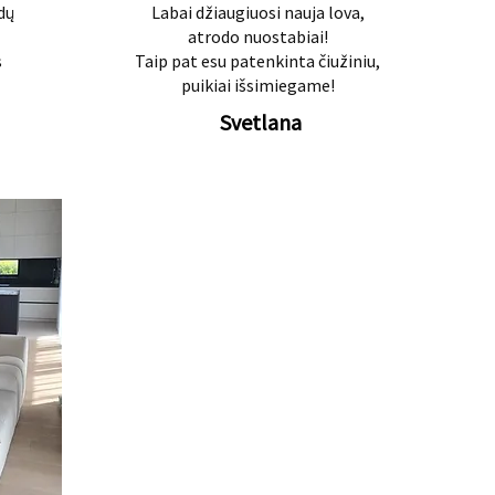
dų
Labai džiaugiuosi nauja lova,
atrodo nuostabiai!
s
Taip pat esu patenkinta čiužiniu,
puikiai išsimiegame!
Svetlana