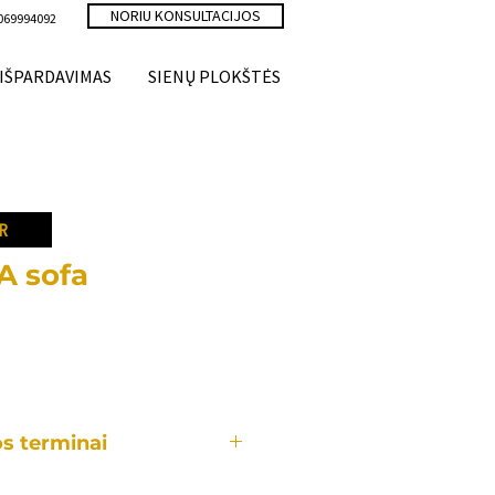
NORIU KONSULTACIJOS
069994092
IŠPARDAVIMAS
SIENŲ PLOKŠTĖS
R
A sofa
ce
s terminai
aldas yra gaminamas