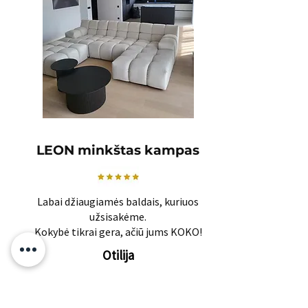
LEON minkštas kampas
Labai džiaugiamės baldais, kuriuos
užsisakėme.
Kokybė tikrai gera, ačiū jums KOKO!
Otilija