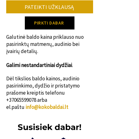
PATEIKTI UŽKLAUSĄ
PIRKTI DABAR
Galutinė baldo kaina priklauso nuo
pasirinktų matmenų, audinio bei
įvairių detalių.
Galimi nestanda
rtiniai dydžiai
.
Dėl tikslios baldo kainos, audinio
pasirinkimo, dydžio ir pristatymo
prašome kreiptis telefonu
+37065599078
arba
el.paštu
info@kokobaldai.lt
Susisiek dabar!