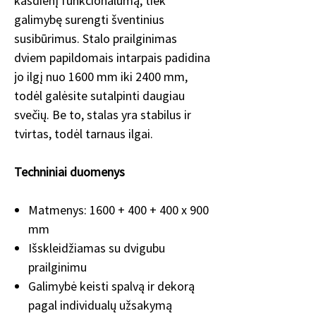
kasdienį funkcionalumą, tiek
galimybę surengti šventinius
susibūrimus. Stalo prailginimas
dviem papildomais intarpais padidina
jo ilgį nuo 1600 mm iki 2400 mm,
todėl galėsite sutalpinti daugiau
svečių. Be to, stalas yra stabilus ir
tvirtas, todėl tarnaus ilgai.
Techniniai duomenys
Matmenys: 1600 + 400 + 400 x 900
mm
Išskleidžiamas su dvigubu
prailginimu
Galimybė keisti spalvą ir dekorą
pagal individualų užsakymą