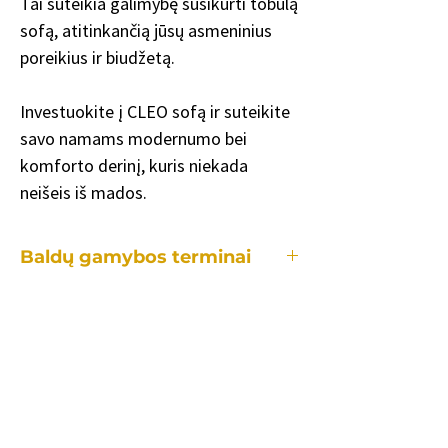
Tai suteikia galimybę susikurti tobulą
sofą, atitinkančią jūsų asmeninius
poreikius ir biudžetą.
Investuokite į CLEO sofą ir suteikite
savo namams modernumo bei
komforto derinį, kuris niekada
neišeis iš mados.
Baldų gamybos terminai
Kiekvienas mūsų baldas yra gaminamas
individualiai, tad gamybos laikotarpis
užtrunka skirtingai priklausomai:
•nuo konkretaus baldo.
•kiek ir kokių pakeitimų reikės lyginant
su standartiniu modeliu.