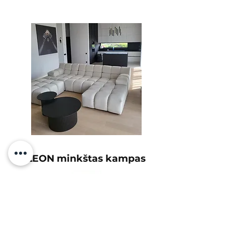
LEON minkštas kampas
Labai džiaugiamės baldais, kuriuos
užsisakėme.
Kokybė tikrai gera, ačiū jums KOKO!