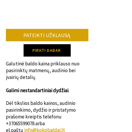
•užsakomų baldų kiekio.
•konkrečių spalvų, audinių tiekimo.
Vidutiniškai baldo gamybos terminas 8-
12 savaičių.
PATEIKTI UŽKLAUSĄ
Dėl konkretaus gamybos termino
susisiek su mumis!
PIRKTI DABAR
Galutinė baldo kaina priklauso nuo
pasirinktų matmenų, audinio bei
įvairių detalių.
Galimi nestanda
rtiniai dydžiai
.
Dėl tikslios baldo kainos, audinio
pasirinkimo, dydžio ir pristatymo
prašome kreiptis telefonu
+37065599078
arba
el.paštu
info@kokobaldai.lt