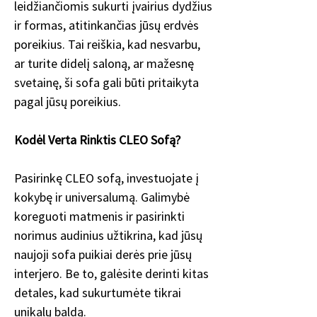
leidžiančiomis sukurti įvairius dydžius
ir formas, atitinkančias jūsų erdvės
poreikius. Tai reiškia, kad nesvarbu,
ar turite didelį saloną, ar mažesnę
svetainę, ši sofa gali būti pritaikyta
pagal jūsų poreikius.
Kodėl Verta Rinktis CLEO Sofą?
Pasirinkę CLEO sofą, investuojate į
kokybę ir universalumą. Galimybė
koreguoti matmenis ir pasirinkti
norimus audinius užtikrina, kad jūsų
naujoji sofa puikiai derės prie jūsų
interjero. Be to, galėsite derinti kitas
detales, kad sukurtumėte tikrai
unikalų baldą.