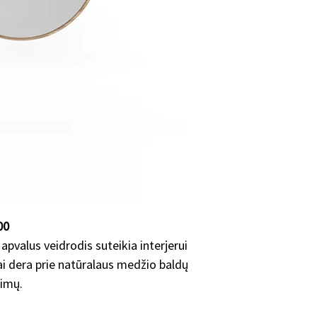
individualiai, tad 
skirtingai priklaus
•nuo konkretaus ba
•kiek ir kokių pakei
standartiniu modeli
•užsakomų baldų ki
•konkrečių spalvų, 
Vidutiniškai baldo 
Dėl konkretaus gam
mumis!
00
pvalus veidrodis suteikia interjerui
iai dera prie natūralaus medžio baldų
dimų.