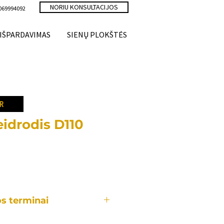
NORIU KONSULTACIJOS
069994092
IŠPARDAVIMAS
SIENŲ PLOKŠTĖS
R
idrodis D110
s terminai
aldas yra gaminamas