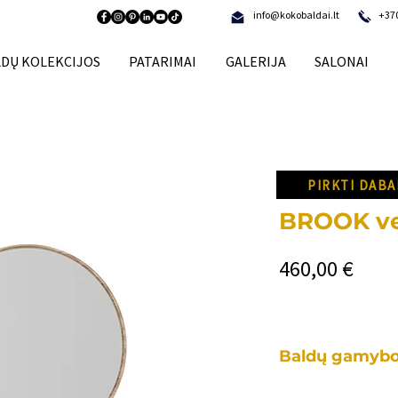
info@kokobaldai.lt
+37
DŲ KOLEKCIJOS
PATARIMAI
GALERIJA
SALONAI
PIRKTI DABA
BROOK ve
Price
460,00 €
Baldų gamybo
Kiekvienas mūsų b