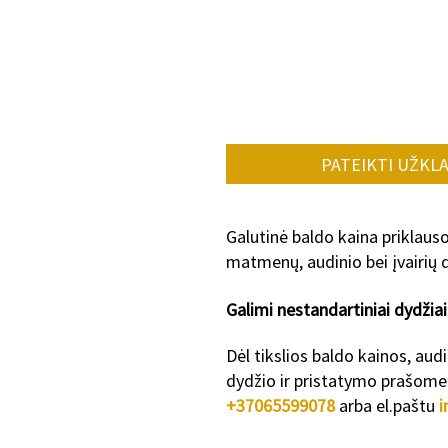
PATEIKTI UŽKL
Galutinė baldo kaina priklaus
matmenų, audinio bei įvairių d
Galimi nestanda
rtiniai dydžiai
Dėl tikslios baldo kainos, aud
dydžio ir pristatymo prašome 
+37065599078
arba el.paštu
i