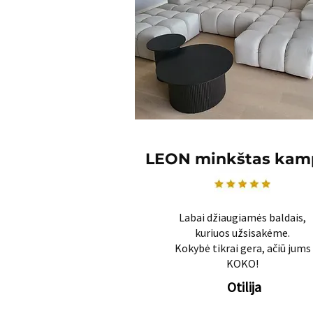
LEON minkštas kam
Labai džiaugiamės baldais,
kuriuos užsisakėme.
Kokybė tikrai gera, ačiū jums
KOKO!
Otilija