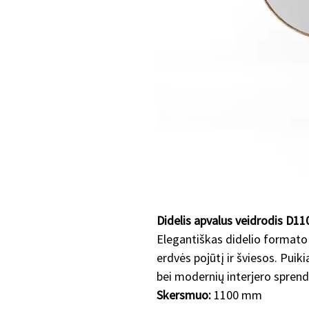
Didelis apvalus veidrodis D11
Elegantiškas didelio formato a
erdvės pojūtį ir šviesos. Puik
bei modernių interjero spren
Skersmuo:
1100 mm