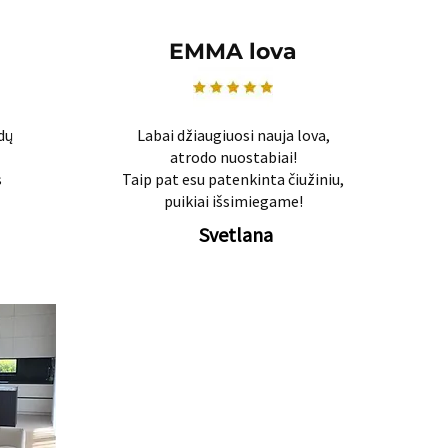
EMMA lova
dų
Labai džiaugiuosi nauja lova,
atrodo nuostabiai!
s
Taip pat esu patenkinta čiužiniu,
puikiai išsimiegame!
Svetlana