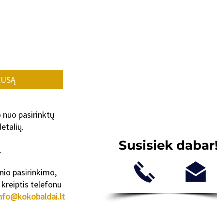
AUSĄ
o nuo pasirinktų
etalių.
Susisiek dabar
.
inio pasirinkimo,
kreiptis telefonu
nfo@kokobaldai.lt