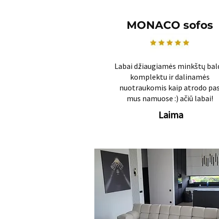
MONACO sofos
Labai džiaugiamės minkštų bal
komplektu ir dalinamės
nuotraukomis kaip atrodo pa
mus namuose :) ačiū labai!
Laima