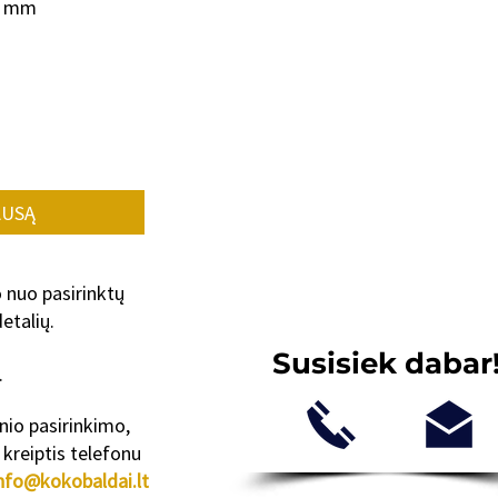
0 mm
AUSĄ
o nuo pasirinktų
etalių.
Susisiek dabar
.
inio pasirinkimo,
kreiptis telefonu
nfo@kokobaldai.lt