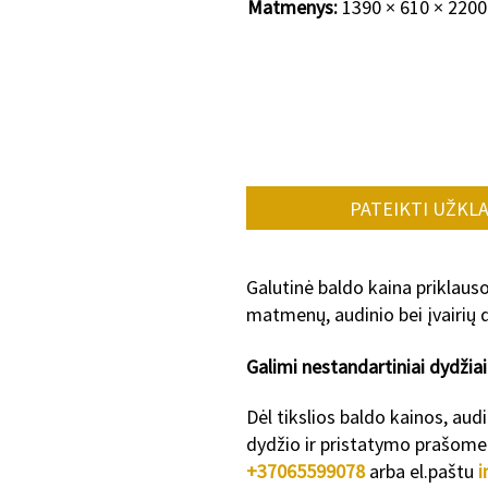
Matmenys:
1390 × 610 × 220
PATEIKTI UŽKL
Galutinė baldo kaina priklaus
matmenų, audinio bei įvairių d
Galimi nestanda
rtiniai dydžiai
Dėl tikslios baldo kainos, aud
dydžio ir pristatymo prašome 
+37065599078
arba el.paštu
i