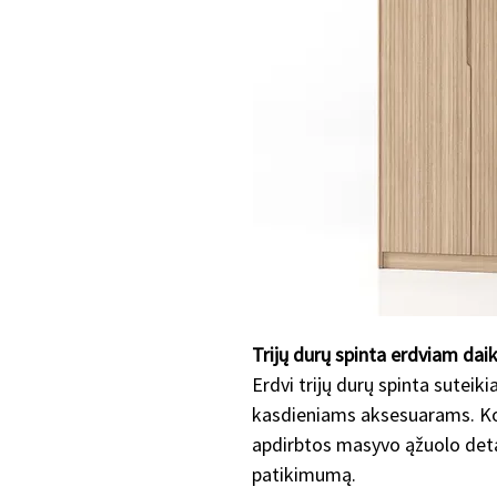
Trijų durų spinta erdviam dai
Erdvi trijų durų spinta suteik
kasdieniams aksesuarams. Ko
apdirbtos masyvo ąžuolo deta
patikimumą.