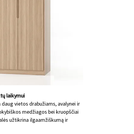
individualiai, tad 
skirtingai priklaus
•nuo konkretaus ba
•kiek ir kokių pakei
standartiniu modeli
•užsakomų baldų ki
•konkrečių spalvų, 
Vidutiniškai baldo 
Dėl konkretaus gam
mumis!
ktų laikymui
ia daug vietos drabužiams, avalynei ir
kybiškos medžiagos bei kruopščiai
lės užtikrina ilgaamžiškumą ir