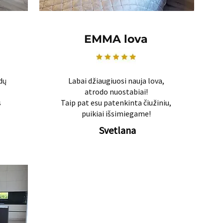
EMMA lova
dų
Labai džiaugiuosi nauja lova,
atrodo nuostabiai!
s
Taip pat esu patenkinta čiužiniu,
puikiai išsimiegame!
Svetlana