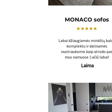
MONACO sofos
Labai džiaugiamės minkštų bal
komplektu ir dalinamės
nuotraukomis kaip atrodo pa
mus namuose :) ačiū labai!
Laima