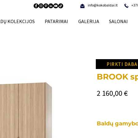
info@kokobaldai.lt
+37
DŲ KOLEKCIJOS
PATARIMAI
GALERIJA
SALONAI
PIRKTI DABA
BROOK sp
Pri
2 160,00 €
Baldų gamybo
Kiekvienas mūsų b