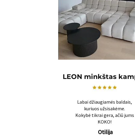
LEON minkštas kam
Labai džiaugiamės baldais,
kuriuos užsisakėme.
Kokybė tikrai gera, ačiū jums
KOKO!
Otilija