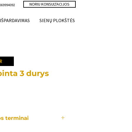
NORIU KONSULTACIJOS
069994092
IŠPARDAVIMAS
SIENŲ PLOKŠTĖS
R
inta 3 durys
ce
s terminai
aldas yra gaminamas