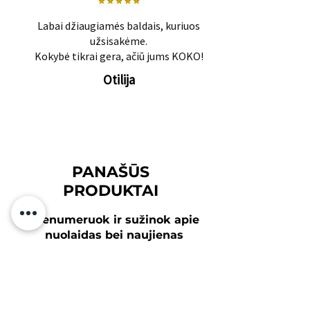
Labai džiaugiamės baldais, kuriuos
užsisakėme.
Kokybė tikrai gera, ačiū jums KOKO!
Otilija
PANAŠŪS
PRODUKTAI
Prenumeruok ir sužinok apie
nuolaidas bei naujienas
pirmiausiai!
Tavo el.paštas