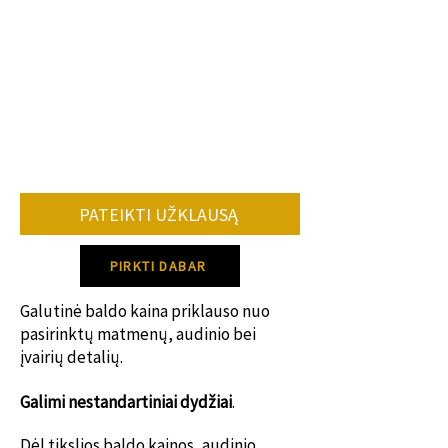
•nuo konkretaus baldo.
•kiek ir kokių pakeitimų reikės lyginant
su standartiniu modeliu.
•užsakomų baldų kiekio.
•konkrečių spalvų, audinių tiekimo.
Vidutiniškai baldo gamybos terminas 8-
12 savaičių.
PATEIKTI UŽKLAUSĄ
Dėl konkretaus gamybos termino
susisiek su mumis!
PIRKTI DABAR
Galutinė baldo kaina priklauso nuo
pasirinktų matmenų, audinio bei
įvairių detalių.
Galimi nestanda
rtiniai dydžiai
.
Dėl tikslios baldo kainos, audinio