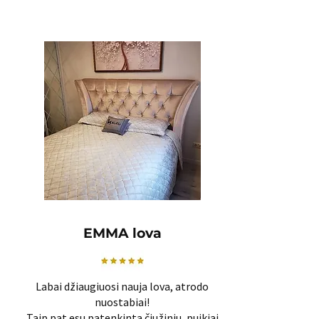
EMMA lova
Labai džiaugiuosi nauja lova, atrodo
nuostabiai!
Taip pat esu patenkinta čiužiniu, puikiai