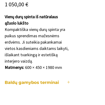
Price
1 050,00 €
Vienų durų spinta iš natūralaus
ąžuolo lukšto
Kompaktiška vienų durų spinta yra
puikus sprendimas mažesnėms
erdvėms. Ji suteikia pakankamai
vietos kasdieniams daiktams laikyti,
išlaikant tvarkingą ir estetišką
interjero vaizdą.
Matmenys:
600 × 450 × 1980 mm
Baldų gamybos terminai
Kiekvienas mūsų baldas yra gaminamas
individualiai, tad gamybos laikotarpis
užtrunka skirtingai priklausomai: