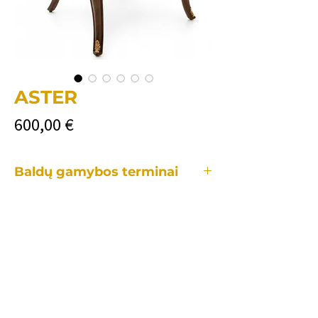
ASTER
Price
600,00 €
Baldų gamybos terminai
Kiekvienas mūsų baldas yra gaminamas
individualiai, tad gamybos laikotarpis
užtrunka skirtingai priklausomai:
•nuo konkretaus baldo.
•kiek ir kokių pakeitimų reikės lyginant
su standartiniu modeliu.