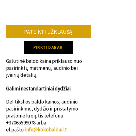
•užsakomų baldų kiekio.
•konkrečių spalvų, audinių tiekimo.
Vidutiniškai baldo gamybos terminas 8-
12 savaičių.
PATEIKTI UŽKLAUSĄ
Dėl konkretaus gamybos termino
susisiek su mumis!
PIRKTI DABAR
Galutinė baldo kaina priklauso nuo
pasirinktų matmenų, audinio bei
įvairių detalių.
Galimi nestanda
rtiniai dydžiai
.
Dėl tikslios baldo kainos, audinio
pasirinkimo, dydžio ir pristatymo
prašome kreiptis telefonu
+37065599078
arba
el.paštu
info@kokobaldai.lt