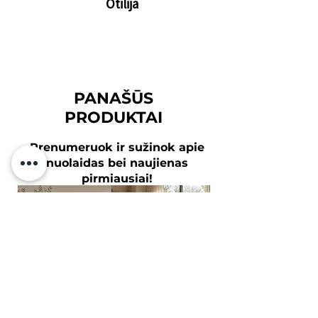
Otilija
PANAŠŪS
PRODUKTAI
Prenumeruok ir sužinok apie
nuolaidas bei naujienas
pirmiausiai!
Tavo el.paštas
Prenumeruoti
Sutinku su
Privatumo Politika