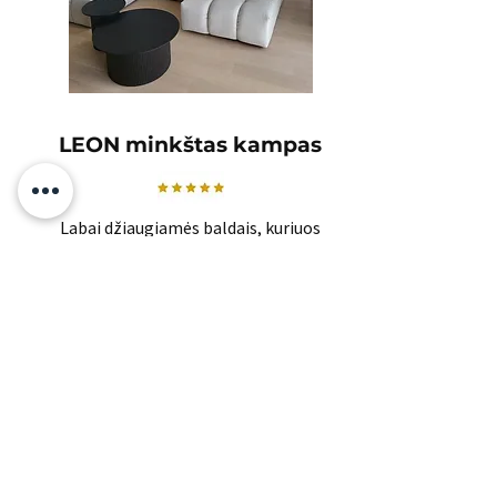
LEON minkštas kampas
Labai džiaugiamės baldais, kuriuos
užsisakėme.
Kokybė tikrai gera, ačiū jums KOKO!
Otilija
PANAŠŪS
PRODUKTAI