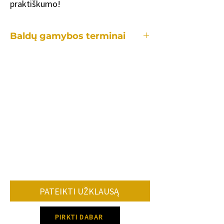
praktiškumo!
Baldų gamybos terminai
Kiekvienas mūsų baldas yra gaminamas
individualiai, tad gamybos laikotarpis
užtrunka skirtingai priklausomai:
•nuo konkretaus baldo.
•kiek ir kokių pakeitimų reikės lyginant
su standartiniu modeliu.
•užsakomų baldų kiekio.
•konkrečių spalvų, audinių tiekimo.
Vidutiniškai baldo gamybos terminas 8-
12 savaičių.
PATEIKTI UŽKLAUSĄ
Dėl konkretaus gamybos termino
susisiek su mumis!
PIRKTI DABAR