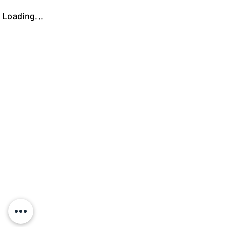
Loading...
https://kokooutlet.lt/produktas/versal-apvalus-stalas/