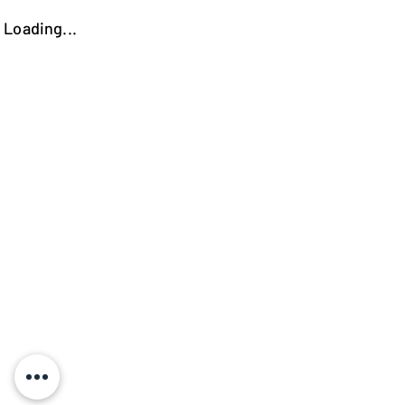
Loading...
https://kokooutlet.lt/produktas/platinum-orto-ciuzinys-90x200/