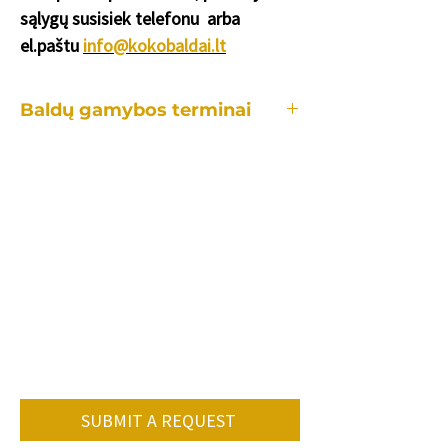
sąlygų susisiek telefonu
arba
el.paštu
info@kokobaldai.lt
Baldų gamybos terminai
Kiekvienas mūsų baldas yra gaminamas
individualiai, tad gamybos laikotarpis
užtrunka skirtingai priklausomai:
•nuo konkretaus baldo.
•kiek ir kokių pakeitimų reikės lyginant
su standartiniu modeliu.
•užsakomų baldų kiekio.
•konkrečių spalvų, audinių tiekimo.
Vidutiniškai baldo gamybos terminas 8-
12 savaičių.
SUBMIT A REQUEST
Dėl konkretaus gamybos termino