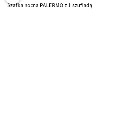
Szafka nocna PALERMO z 1 szufladą
Cena
399,00 €
Szafka nocna PALERMO z 1 szufladą,
wysoką
Cena
357,00 €