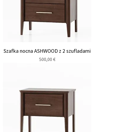
Szafka nocna ASHWOOD z 2 szufladami
Cena
500,00 €