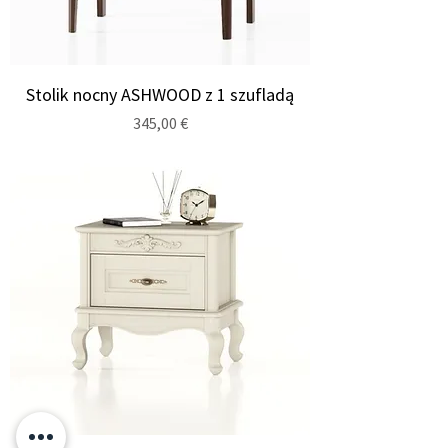
Stolik nocny ASHWOOD z 1 szufladą
Cena
345,00 €