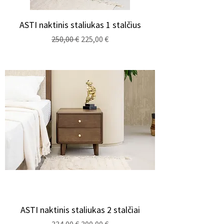
ASTI naktinis staliukas 1 stalčius
Regularna cena
Cena rabatowa
250,00 €
225,00 €
ASTI naktinis staliukas 2 stalčiai
Regularna cena
Cena rabatowa