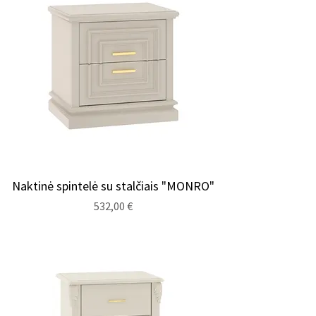
Naktinė spintelė su stalčiais "MONRO"
Cena
532,00 €