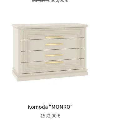
334,00 €
300,00 €
Komoda "MONRO"
Cena
1532,00 €