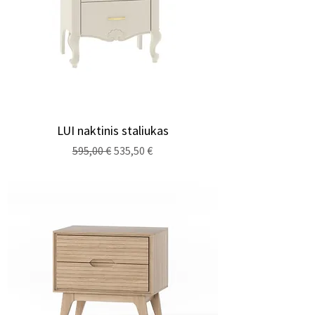
LUI naktinis staliukas
Regularna cena
Cena rabatowa
595,00 €
535,50 €