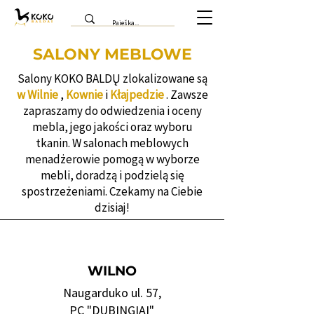
SALONY MEBLOWE
Salony KOKO BALDŲ zlokalizowane są
w Wilnie
,
Kownie
i
Kłajpedzie
. Zawsze
zapraszamy do odwiedzenia i oceny
mebla, jego jakości oraz wyboru
tkanin. W salonach meblowych
menadżerowie pomogą w wyborze
mebli, doradzą i podzielą się
spostrzeżeniami. Czekamy na Ciebie
dzisiaj!
WILNO
Naugarduko ul. 57,
PC "DUBINGIAI"