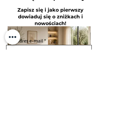
​Zapisz się i jako pierwszy
dowiaduj się o zniżkach i
nowościach!
Twój adres e-mail
Subskrybuj
Zgadzam się
z Polityką prywatności
NOYA
Regularna cena
Cena rabatowa
1200,00 €
790,00 €