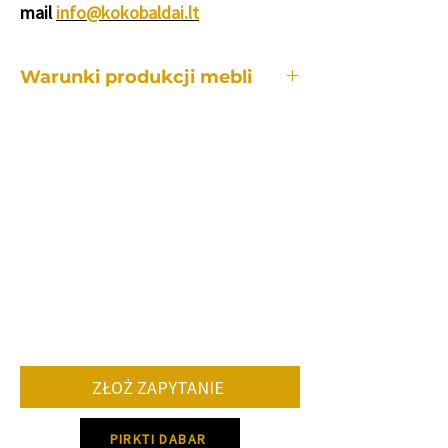
mail
info@kokobaldai.lt
Warunki produkcji mebli
Każdy z naszych mebli wykonywany jest
indywidualnie, dlatego też okres
produkcji jest różny w zależności od:
od konkretnego mebla.
ile i jakie zmiany będą potrzebne w
porównaniu do modelu
standardowego.
ilość zamawianych mebli.
dostawa określonych kolorów i
tkanin.
Średnio okres produkcji mebli wynosi 8-
12 tygodni.
ZŁOŻ ZAPYTANIE
Prosimy o kontakt w celu ustalenia
dokładnego czasu produkcji!
PIRKTI DABAR