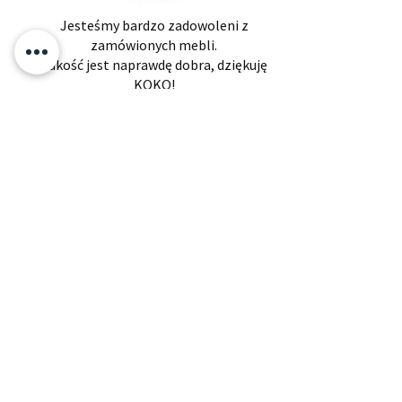
Jesteśmy bardzo zadowoleni z
zamówionych mebli.
Jakość jest naprawdę dobra, dziękuję
KOKO!
Otylia
Powiązane produkty
​Zapisz się i jako pierwszy
dowiaduj się o zniżkach i
nowościach!
Twój adres e-mail