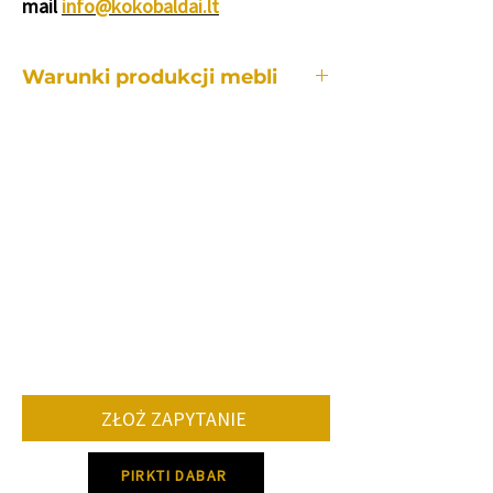
mail
info@kokobaldai.lt
Warunki produkcji mebli
Każdy z naszych mebli wykonywany jest
indywidualnie, dlatego też okres
produkcji jest różny w zależności od:
od konkretnego mebla.
ile i jakie zmiany będą potrzebne w
porównaniu do modelu
standardowego.
ilość zamawianych mebli.
dostawa określonych kolorów i
tkanin.
Średnio okres produkcji mebli wynosi 8-
12 tygodni.
ZŁOŻ ZAPYTANIE
Prosimy o kontakt w celu ustalenia
dokładnego czasu produkcji!
PIRKTI DABAR