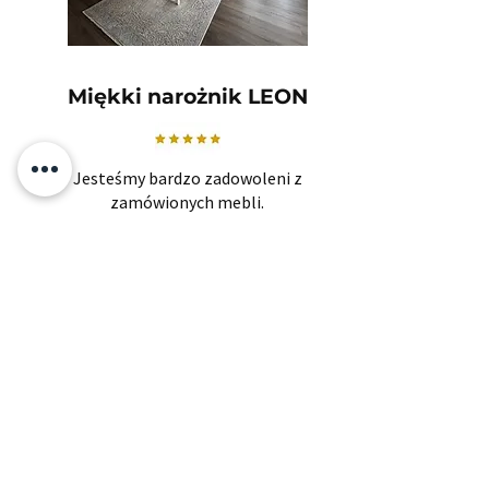
Miękki narożnik LEON
Jesteśmy bardzo zadowoleni z
zamówionych mebli.
Jakość jest naprawdę dobra, dziękuję
KOKO!
Otylia
Powiązane produkty
​Zapisz się i jako pierwszy