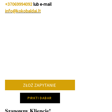
+37069994092
lub e-mail
info@kokobaldai.lt
ZŁOŻ ZAPYTANIE
PIRKTI DABAR
Szanowny Kliencie!