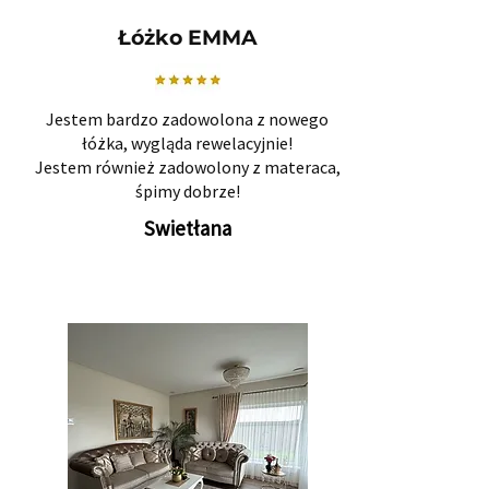
Łóżko EMMA
Jestem bardzo zadowolona z nowego
łóżka, wygląda rewelacyjnie!
Jestem również zadowolony z materaca,
śpimy dobrze!
Swietłana