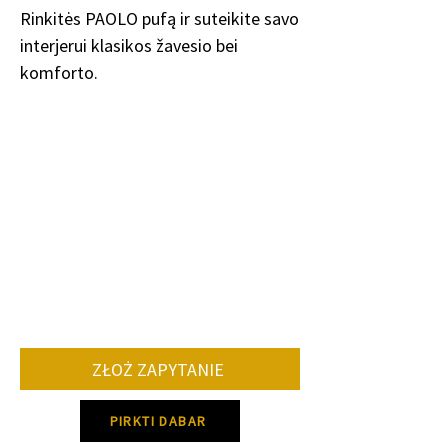
Rinkitės PAOLO pufą ir suteikite savo
interjerui klasikos žavesio bei
komforto.
ZŁOŻ ZAPYTANIE
PIRKTI DABAR