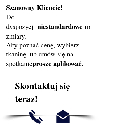
Szanowny Kliencie!
Do
niestandardowe
dyspozycji
ro
zmiary.
Aby poznać cenę, wybierz
tkaninę lub umów się na
proszę aplikować.
spotkanie
Skontaktuj się
teraz!