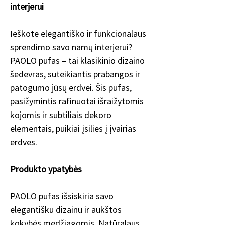
interjerui
Ieškote elegantiško ir funkcionalaus
sprendimo savo namų interjerui?
PAOLO pufas – tai klasikinio dizaino
šedevras, suteikiantis prabangos ir
patogumo jūsų erdvei. Šis pufas,
pasižymintis rafinuotai išraižytomis
kojomis ir subtiliais dekoro
elementais, puikiai įsilies į įvairias
erdves.
Produkto ypatybės
PAOLO pufas išsiskiria savo
elegantišku dizainu ir aukštos
kokybės medžiagomis. Natūralaus