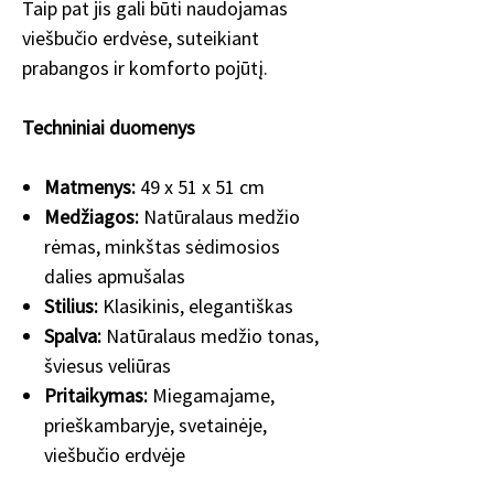
Taip pat jis gali būti naudojamas
viešbučio erdvėse, suteikiant
prabangos ir komforto pojūtį.
Techniniai duomenys
Matmenys:
49 x 51 x 51 cm
Medžiagos:
Natūralaus medžio
rėmas, minkštas sėdimosios
dalies apmušalas
Stilius:
Klasikinis, elegantiškas
Spalva:
Natūralaus medžio tonas,
šviesus veliūras
Pritaikymas:
Miegamajame,
prieškambaryje, svetainėje,
viešbučio erdvėje