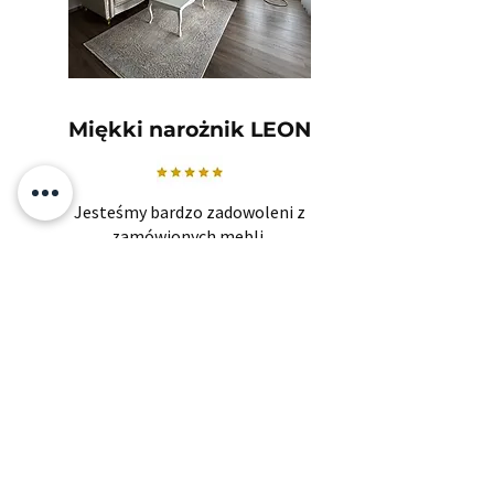
Miękki narożnik LEON
Jesteśmy bardzo zadowoleni z
zamówionych mebli.
Jakość jest naprawdę dobra, dziękuję
KOKO!
Otylia
Powiązane produkty