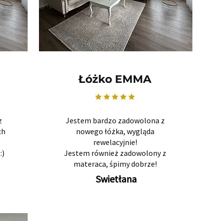
Łóżko EMMA
z
Jestem bardzo zadowolona z
ch
nowego łóżka, wygląda
rewelacyjnie!
:)
Jestem również zadowolony z
materaca, śpimy dobrze!
Swietłana