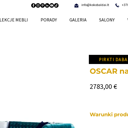
info@kokobaldai.lt
+37
LEKCJE MEBLI
PORADY
GALERIA
SALONY
PIRKTI DABA
OSCAR na
Cen
2783,00 €
Warunki produ
Każdy z naszych me