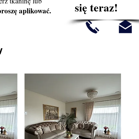
rz tkaninę lub
się teraz!
proszę aplikować.
W