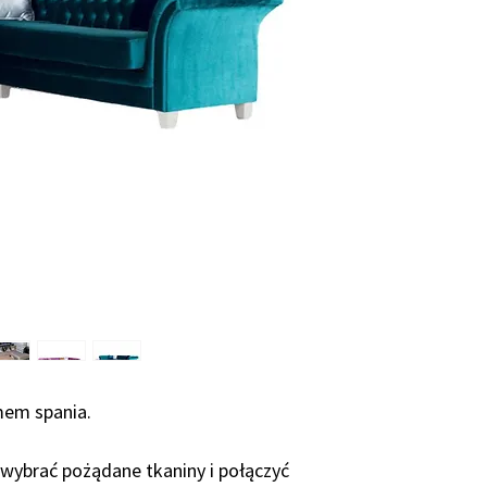
indywidualnie, dlat
różny w zależności 
• z konkretnego me
• ile i jakie zmia
modelu standardow
• ilość zamawianych
• dostawa określony
Średnio okres produ
Prosimy o kontakt 
terminu produkcji!
em spania.
ybrać pożądane tkaniny i połączyć