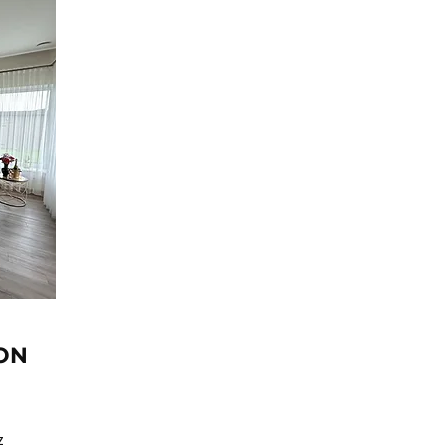
EON
z