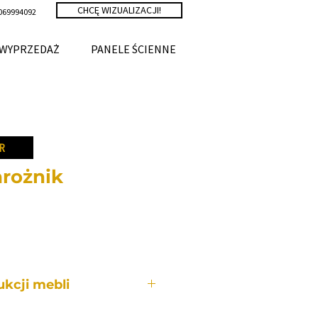
CHCĘ WIZUALIZACJI!
069994092
WYPRZEDAŻ
PANELE ŚCIENNE
R
rożnik
a
kcji mebli
bli wykonywany jest