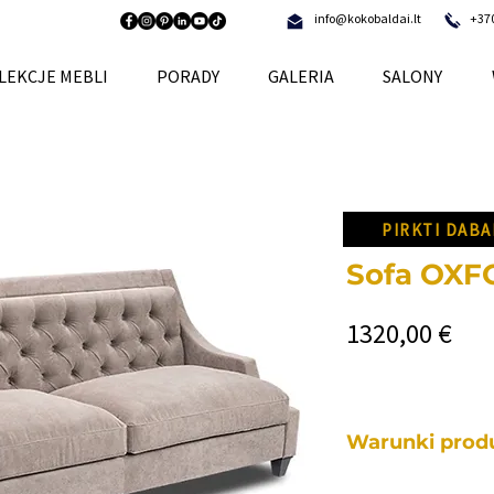
info@kokobaldai.lt
+37
LEKCJE MEBLI
PORADY
GALERIA
SALONY
PIRKTI DABA
Sofa OX
Cen
1320,00 €
Warunki produ
Każdy z naszych me