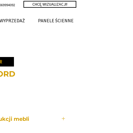
CHCĘ WIZUALIZACJI!
069994092
WYPRZEDAŻ
PANELE ŚCIENNE
R
FORD
a
kcji mebli
bli wykonywany jest