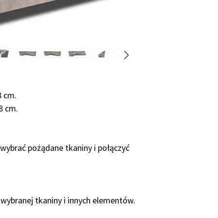
indywidualnie, dlat
różny w zależności 
• z konkretnego me
• ile i jakie zmia
modelu standardow
• ilość zamawianych
• dostawa określony
Średnio okres produ
8 cm.
Prosimy o kontakt 
8 cm.
terminu produkcji!
ybrać pożądane tkaniny i połączyć
 wybranej tkaniny i innych elementów.