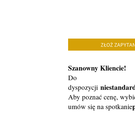
ZŁOŻ ZAPYTAN
Szanowny Kliencie!
Do
niestanda
dyspozycji
Aby poznać cenę, wybie
umów się na spotkanie