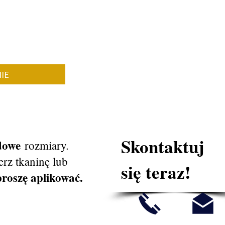
IE
Skontaktuj
rdowe
rozmiary.
rz tkaninę lub
się teraz!
proszę aplikować.