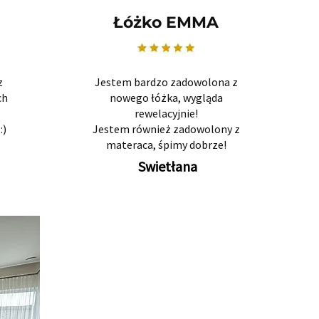
Łóżko EMMA
z
Jestem bardzo zadowolona z
ch
nowego łóżka, wygląda
rewelacyjnie!
:)
Jestem również zadowolony z
materaca, śpimy dobrze!
Swietłana