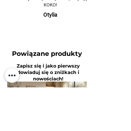
KOKO!
Otylia
Powiązane produkty
​Zapisz się i jako pierwszy
dowiaduj się o zniżkach i
nowościach!
Twój adres e-mail
Subskrybuj