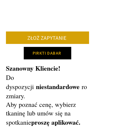
• ilość zamawianych mebli.
• dostawa określonych kolorów i tkanin.
Średnio okres produkcji mebli wynosi 8-
12 tygodni.
Prosimy o kontakt w celu ustalenia
konkretnego terminu produkcji!
ZŁOŻ ZAPYTANIE
PIRKTI DABAR
Szanowny Kliencie!
Do
niestandardowe
dyspozycji
ro
zmiary.
Aby poznać cenę, wybierz
tkaninę lub umów się na
proszę aplikować.
spotkanie