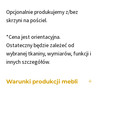
Opcjonalnie produkujemy z/bez
skrzyni na pościel.
*Cena jest orientacyjna.
Ostateczny będzie zależeć od
wybranej tkaniny, wymiarów, funkcji i
innych szczegółów.
Warunki produkcji mebli
Każdy z naszych mebli wykonywany jest
indywidualnie, dlatego też okres
produkcji jest różny w zależności od:
• z konkretnego mebla.
• ile i jakie zmiany będą wymagane w
porównaniu do modelu standardowego.