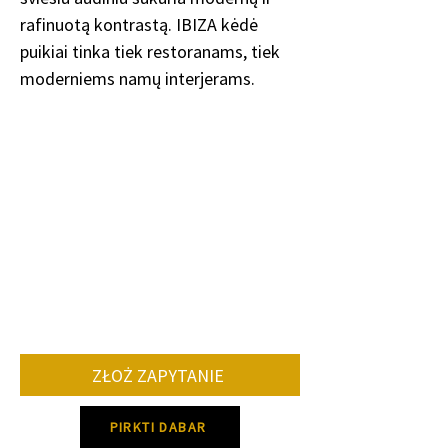
rafinuotą kontrastą. IBIZA kėdė
puikiai tinka tiek restoranams, tiek
moderniems namų interjerams.
ZŁOŻ ZAPYTANIE
PIRKTI DABAR