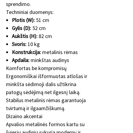
sprendimo.
Techniniai duomenys:
Plotis (W):
51 cm
Gylis (D):
52 cm
Aukštis (H):
82 cm
Svoris:
10 kg
Konstrukcija:
metalinis rėmas
Apdaila:
minkštas audinys
Komfortas be kompromisų
Ergonomiškai išformuotas atlošas ir
minkšta sėdimoji dalis užtikrina
patogų sėdėjimą net ilgesnį laiką.
Stabilus metalinis rėmas garantuoja
tvirtumą ir ilgaamžiškumą.
Dizaino akcentai
Apvalios metalinės formos kartu su
šviesiu audiniu sukuria modernų ir