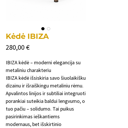
Kėdė IBIZA
Cena
280,00 €
IBIZA kėdė – moderni elegancija su
metaliniu charakteriu
IBIZA kėdė išsiskiria savo šiuolaikišku
dizainu ir išraiškingu metaliniu rėmu.
Apvalintos linijos ir subtiliai integruoti
porankiai suteikia baldui lengvumo, o
tuo pačiu – solidumo. Tai puikus
pasirinkimas ieškantiems
modernaus, bet išskirtinio