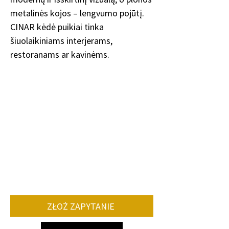
metalinės kojos – lengvumo pojūtį.
CINAR kėdė puikiai tinka
šiuolaikiniams interjerams,
restoranams ar kavinėms.
ZŁOŻ ZAPYTANIE