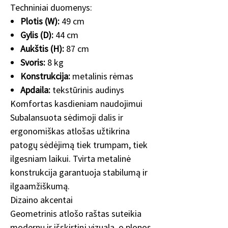
Techniniai duomenys:
Plotis (W):
49 cm
Gylis (D):
44 cm
Aukštis (H):
87 cm
Svoris:
8 kg
Konstrukcija:
metalinis rėmas
Apdaila:
tekstūrinis audinys
Komfortas kasdieniam naudojimui
Subalansuota sėdimoji dalis ir
ergonomiškas atlošas užtikrina
patogų sėdėjimą tiek trumpam, tiek
ilgesniam laikui. Tvirta metalinė
konstrukcija garantuoja stabilumą ir
ilgaamžiškumą.
Dizaino akcentai
Geometrinis atlošo raštas suteikia
modernų ir išskirtinį vizualą, o plonos