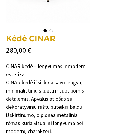
Kėdė CINAR
Cena
280,00 €
CINAR kėdė – lengvumas ir moderni
estetika
CINAR kėdė išsiskiria savo lengvu,
minimalistiniu siluetu ir subtiliomis
detalėmis. Apvalus atlošas su
dekoratyviniu raštu suteikia baldui
išskirtinumo, o plonas metalinis
rėmas kuria vizualinį lengvumą bei
modernų charakterį.