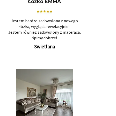
Łóżko EMMA
Jestem bardzo zadowolona z nowego
łóżka, wygląda rewelacyjnie!
Jestem również zadowolony z materaca,
śpimy dobrze!
Swietłana