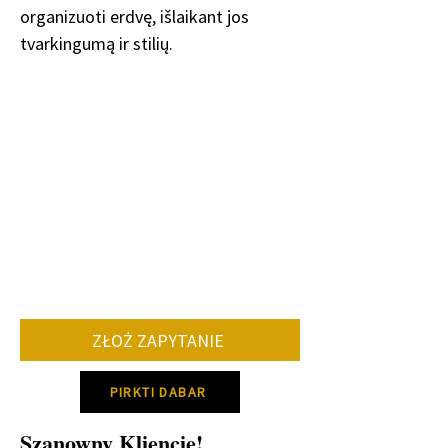
organizuoti erdvę, išlaikant jos
tvarkingumą ir stilių.
ZŁOŻ ZAPYTANIE
PIRKTI DABAR
Szanowny Kliencie!