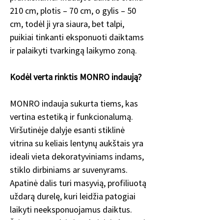
210 cm, plotis – 70 cm, o gylis – 50
cm, todėl ji yra siaura, bet talpi,
puikiai tinkanti eksponuoti daiktams
ir palaikyti tvarkingą laikymo zoną.
Kodėl verta rinktis MONRO indaują?
MONRO indauja sukurta tiems, kas
vertina estetiką ir funkcionalumą.
Viršutinėje dalyje esanti stiklinė
vitrina su keliais lentynų aukštais yra
ideali vieta dekoratyviniams indams,
stiklo dirbiniams ar suvenyrams.
Apatinė dalis turi masyvią, profiliuotą
uždarą durelę, kuri leidžia patogiai
laikyti neeksponuojamus daiktus.