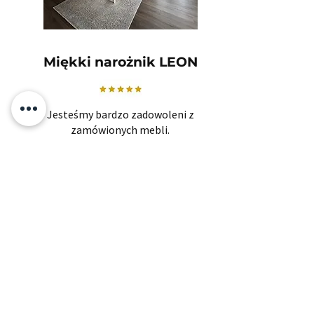
Miękki narożnik LEON
Jesteśmy bardzo zadowoleni z
zamówionych mebli.
Jakość jest naprawdę dobra, dziękuję
KOKO!
Otylia
Powiązane produkty
​Zapisz się i jako pierwszy