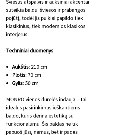
Šviesus atspalvis ir auksiniai akcentai
suteikia baldui šviesos ir prabangos
pojūtį, todėl jis puikiai papildo tiek
klasikinius, tiek modernios klasikos
interjerus.
Techniniai duomenys
Aukštis:
210 cm
Plotis:
70 cm
Gylis:
50 cm
MONRO vienos durelės indauja – tai
idealus pasirinkimas ieškantiems
baldo, kuris derina estetiką su
funkcionalumu. Šis baldas ne tik
papuoš jūsų namus, bet ir padės