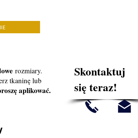
IE
Skontaktuj
rdowe
rozmiary.
rz tkaninę lub
się teraz!
proszę aplikować.
W