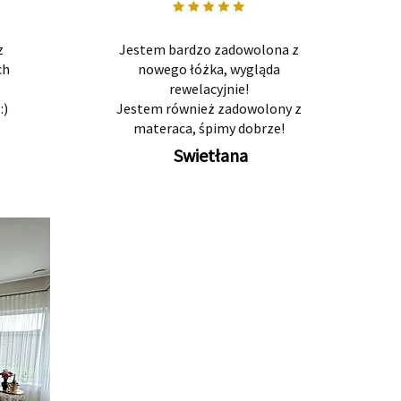
z
Jestem bardzo zadowolona z
ch
nowego łóżka, wygląda
rewelacyjnie!
:)
Jestem również zadowolony z
materaca, śpimy dobrze!
Swietłana