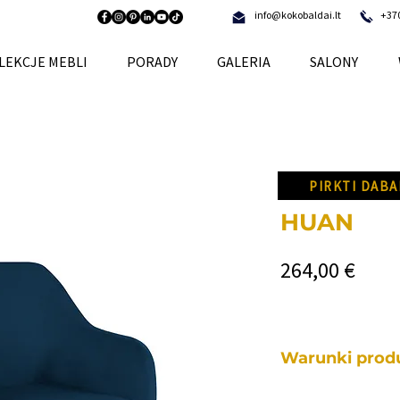
info@kokobaldai.lt
+37
LEKCJE MEBLI
PORADY
GALERIA
SALONY
PIRKTI DABA
HUAN
Cena
264,00 €
Warunki produ
Każdy z naszych me