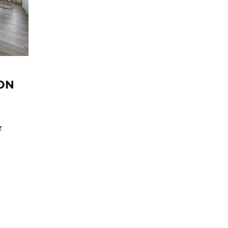
EON
z