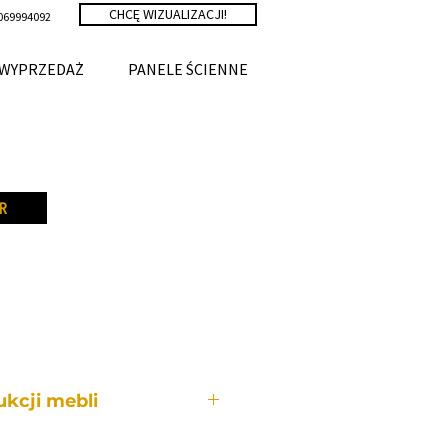
CHCĘ WIZUALIZACJI!
069994092
WYPRZEDAŻ
PANELE ŚCIENNE
R
kcji mebli
bli wykonywany jest