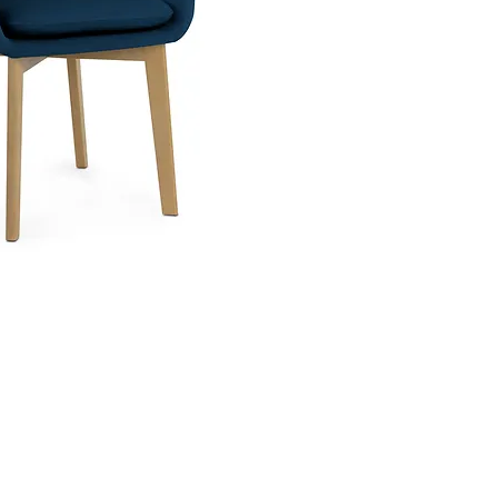
indywidualnie, dlat
różny w zależności 
• z konkretnego me
• ile i jakie zmia
modelu standardow
• ilość zamawianych
• dostawa określony
Średnio okres produ
Prosimy o kontakt 
terminu produkcji!