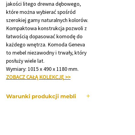
jakości litego drewna dębowego,
które można wybierać spośród
szerokiej gamy naturalnych kolorów.
Kompaktowa konstrukcja pozwoli z
łatwością dopasować komodę do
każdego wnętrza. Komoda Geneva
to mebel niezawodny i trwały, który
posłuży wiele lat.
Wymiary: 1015 x 490 x 1180 mm.
ZOBACZ CAŁĄ KOLEKCJĘ
>>
Warunki produkcji mebli
Każdy z naszych mebli wykonywany jest
indywidualnie, dlatego też okres
produkcji jest różny w zależności od:
• z konkretnego mebla.