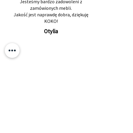
Jesteśmy bardzo zadowoleni z
zamówionych mebli.
Jakość jest naprawdę dobra, dziękuję
KOKO!
Otylia
Powiązane produkty
​Zapisz się i jako pierwszy
dowiaduj się o zniżkach i
nowościach!
Twój adres e-mail