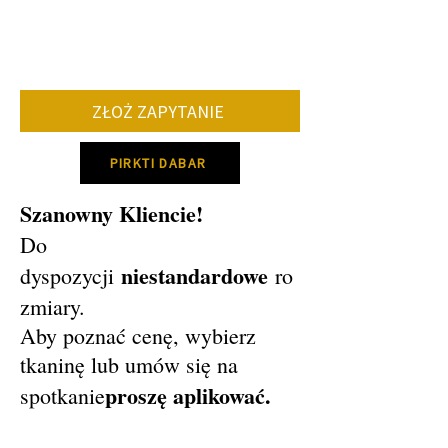
• dostawa określonych kolorów i tkanin.
Średnio okres produkcji mebli wynosi 8-
12 tygodni.
Prosimy o kontakt w celu ustalenia
konkretnego terminu produkcji!
ZŁOŻ ZAPYTANIE
PIRKTI DABAR
Szanowny Kliencie!
Do
niestandardowe
dyspozycji
ro
zmiary.
Aby poznać cenę, wybierz
tkaninę lub umów się na
proszę aplikować.
spotkanie