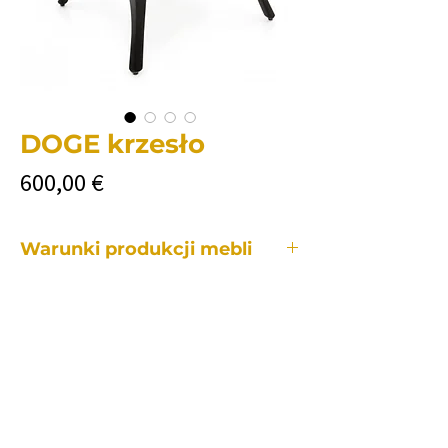
DOGE krzesło
Cena
600,00 €
Warunki produkcji mebli
Każdy z naszych mebli wykonywany jest
indywidualnie, dlatego też okres
produkcji jest różny w zależności od:
• z konkretnego mebla.
• ile i jakie zmiany będą wymagane w
porównaniu do modelu standardowego.
• ilość zamawianych mebli.