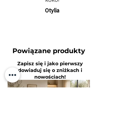
KOKO!
Otylia
Powiązane produkty
​Zapisz się i jako pierwszy
dowiaduj się o zniżkach i
nowościach!
Twój adres e-mail
Subskrybuj
Zgadzam się
z Polityką prywatności