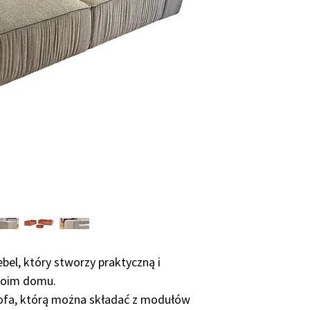
indywidualnie, dlat
różny w zależności 
• z konkretnego me
• ile i jakie zmia
modelu standardow
• ilość zamawianych
• dostawa określony
Średnio okres produ
Prosimy o kontakt 
terminu produkcji!
el, który stworzy praktyczną i
woim domu.
ofa, którą można składać z modułów