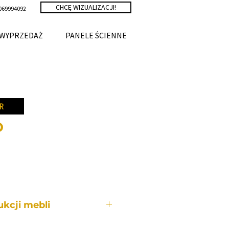
CHCĘ WIZUALIZACJI!
069994092
WYPRZEDAŻ
PANELE ŚCIENNE
R
O
a
kcji mebli
bli wykonywany jest