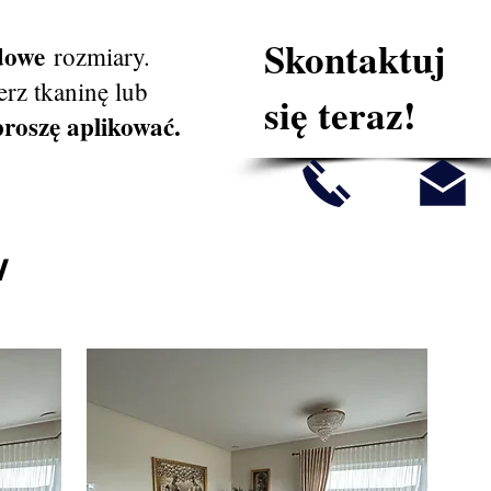
Skontaktuj
rdowe
rozmiary.
rz tkaninę lub
się teraz!
proszę aplikować.
W