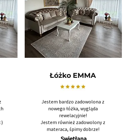
Łóżko EMMA
z
Jestem bardzo zadowolona z
ch
nowego łóżka, wygląda
rewelacyjnie!
:)
Jestem również zadowolony z
materaca, śpimy dobrze!
Swietłana