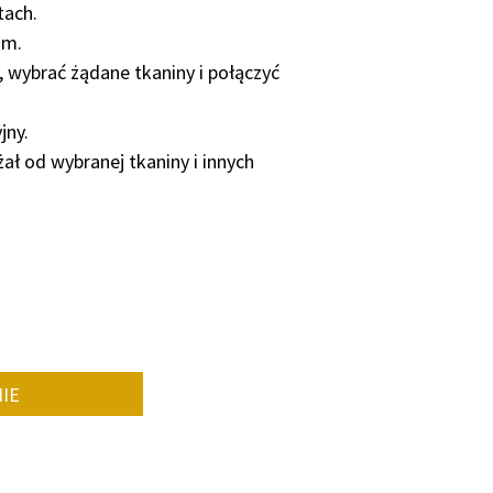
tach.
mm.
wybrać żądane tkaniny i połączyć
jny.
ał od wybranej tkaniny i innych
IE