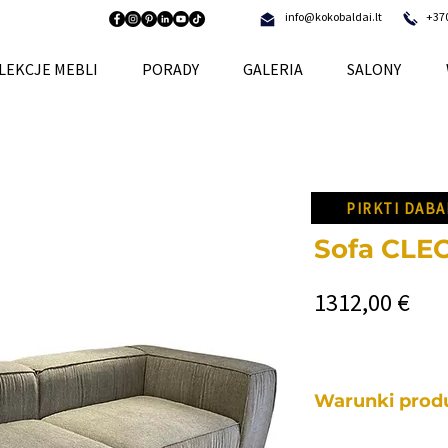
info@kokobaldai.lt
+37
LEKCJE MEBLI
PORADY
GALERIA
SALONY
PIRKTI DABA
Sofa CLE
Cen
1312,00 €
Warunki produ
Każdy z naszych me