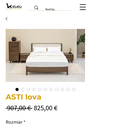
ASTI lova
Regularna
Cena
 907,00 € 
825,00 €
cena
Rabatowa
Rozmiar
*