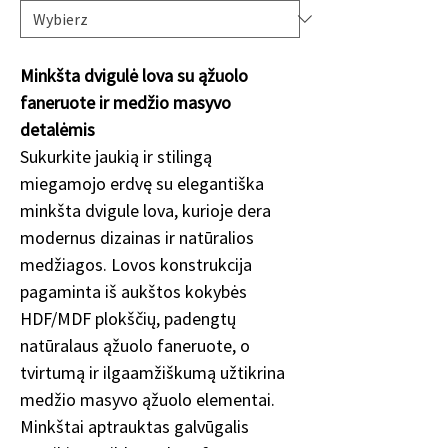
Minkšta dvigulė lova su ąžuolo
faneruote ir medžio masyvo
detalėmis
Sukurkite jaukią ir stilingą
miegamojo erdvę su elegantiška
minkšta dvigule lova, kurioje dera
modernus dizainas ir natūralios
medžiagos. Lovos konstrukcija
pagaminta iš aukštos kokybės
HDF/MDF plokščių, padengtų
natūralaus ąžuolo faneruote, o
tvirtumą ir ilgaamžiškumą užtikrina
medžio masyvo ąžuolo elementai.
Minkštai aptrauktas galvūgalis