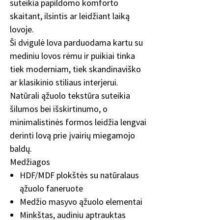
suteikia papildomo komforto
skaitant, ilsintis ar leidžiant laiką
lovoje.
Ši dvigulė lova parduodama kartu su
mediniu lovos rėmu ir puikiai tinka
tiek moderniam, tiek skandinaviško
ar klasikinio stiliaus interjerui.
Natūrali ąžuolo tekstūra suteikia
šilumos bei išskirtinumo, o
minimalistinės formos leidžia lengvai
derinti lovą prie įvairių miegamojo
baldų.
Medžiagos
HDF/MDF plokštės su natūralaus
ąžuolo faneruote
Medžio masyvo ąžuolo elementai
Minkštas, audiniu aptrauktas