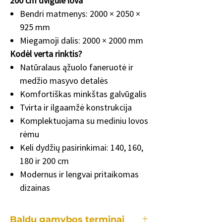
200 cm dvigulė lova
Bendri matmenys: 2000 × 2050 ×
925 mm
Miegamoji dalis: 2000 × 2000 mm
Kodėl verta rinktis?
Natūralaus ąžuolo faneruotė ir
medžio masyvo detalės
Komfortiškas minkštas galvūgalis
Tvirta ir ilgaamžė konstrukcija
Komplektuojama su mediniu lovos
rėmu
Keli dydžių pasirinkimai: 140, 160,
180 ir 200 cm
Modernus ir lengvai pritaikomas
dizainas
Baldų gamybos terminai