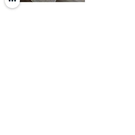
Miękki narożnik LEON
Jesteśmy bardzo zadowoleni z
zamówionych mebli.
Jakość jest naprawdę dobra, dziękuję
KOKO!
Otylia
Powiązane produkty
​Zapisz się i jako pierwszy
dowiaduj się o zniżkach i
nowościach!