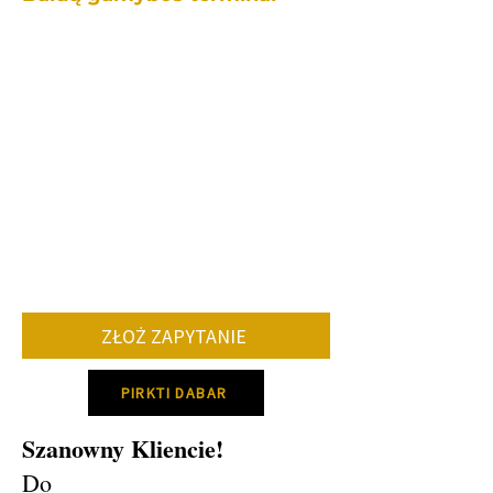
Kiekvienas mūsų baldas yra gaminamas
individualiai, tad gamybos laikotarpis
užtrunka skirtingai priklausomai:
• nuo konkretaus baldo.
• kiek ir kokių pakeitimų reikės lyginant
su standartiniu modeliu.
• užsakomų baldų kiekio.
• konkrečių spalvų, audinių tiekimo.
Vidutiniškai baldo gamybos terminas 8-
12 savaičių.
ZŁOŻ ZAPYTANIE
Dėl konkretaus gamybos termino
susisiek su mumis!
PIRKTI DABAR
Szanowny Kliencie!
Do