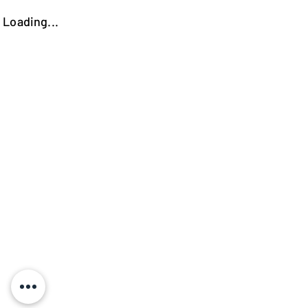
Loading...
https://kokooutlet.lt/produktas/sydney-prieskambario-spinta-1o-stalciaus/