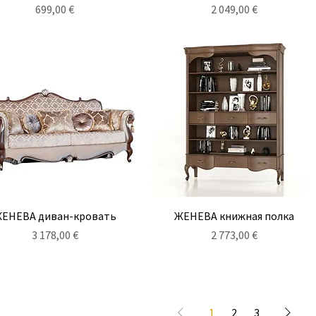
Цена
Цена
699,00 €
2 049,00 €
Быстрый просмотр
Быстрый просмотр
ЕНЕВА диван-кровать
ЖЕНЕВА книжная полка
Цена
Цена
3 178,00 €
2 773,00 €
1
2
3