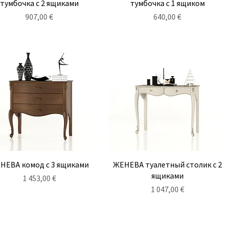
тумбочка с 2 ящиками
тумбочка с 1 ящиком
Цена
Цена
907,00 €
640,00 €
Быстрый просмотр
Быстрый просмотр
НЕВА комод с 3 ящиками
ЖЕНЕВА туалетный столик с 2
ящиками
Цена
1 453,00 €
Цена
1 047,00 €