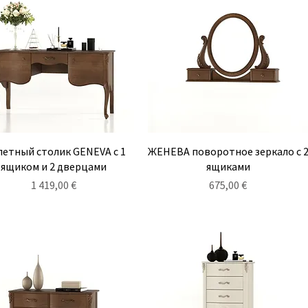
Быстрый просмотр
Быстрый просмотр
летный столик GENEVA с 1
ЖЕНЕВА поворотное зеркало с 
ящиком и 2 дверцами
ящиками
Цена
Цена
1 419,00 €
675,00 €