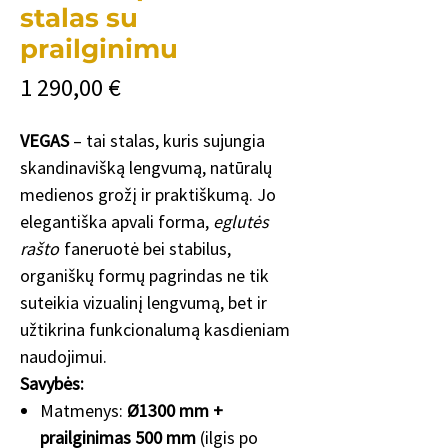
stalas su
prailginimu
Цена
1 290,00 €
VEGAS
– tai stalas, kuris sujungia
skandinavišką lengvumą, natūralų
medienos grožį ir praktiškumą. Jo
elegantiška apvali forma,
eglutės
rašto
faneruotė bei stabilus,
organiškų formų pagrindas ne tik
suteikia vizualinį lengvumą, bet ir
užtikrina funkcionalumą kasdieniam
naudojimui.
Savybės:
Matmenys:
Ø1300 mm +
prailginimas 500 mm
(ilgis po