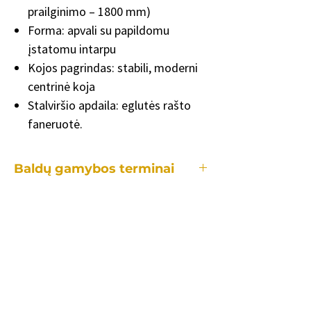
prailginimo – 1800 mm)
Forma: apvali su papildomu
įstatomu intarpu
Kojos pagrindas: stabili, moderni
centrinė koja
Stalviršio apdaila: eglutės rašto
faneruotė.
Baldų gamybos terminai
Kiekvienas mūsų baldas yra gaminamas
individualiai, tad gamybos laikotarpis
užtrunka skirtingai priklausomai:
• nuo konkretaus baldo.
• kiek ir kokių pakeitimų reikės lyginant
su standartiniu modeliu.
• užsakomų baldų kiekio.