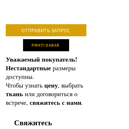
• konkrečių spalvų, audinių tiekimo.
Vidutiniškai baldo gamybos terminas 8-
12 savaičių.
Dėl konkretaus gamybos termino
ОТПРАВИТЬ ЗАПРОС
susisiek su mumis!
PIRKTI DABAR
Уважаемый покупатель!
Нестандартные
размеры
доступны.
цену
Чтобы узнать
, выбрать
ткань
или договориться о
свяжитесь с нами
встрече,
.
Свяжитесь