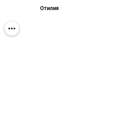
Отилия
Похожие товары
Подпишитесь и узнавайте о
скидках и новостях первыми!
Твоя электронная почта
Подписаться
Я согласен с
Политикой
конфиденциальности