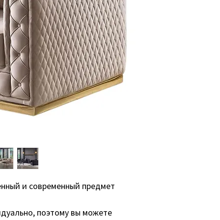
индивидуально, п
различны в зависи
• от конкретного 
• сколько и какие
сравнению со ста
• количество зака
• поставка опреде
В среднем срок из
8-12 недель.
Пожалуйста, свяжи
конкретного врем
енный и современный предмет
дуально, поэтому вы можете