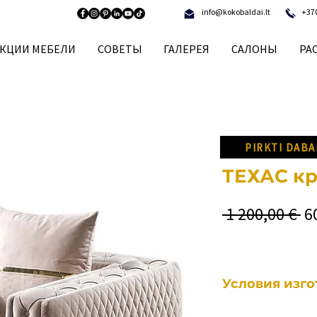
info@kokobaldai.lt
+37
КЦИИ МЕБЕЛИ
СОВЕТЫ
ГАЛЕРЕЯ
САЛОНЫ
РА
PIRKTI DABA
ТЕХАС кр
О
 1 200,00 € 
6
ц
Условия изг
Каждый наш предм