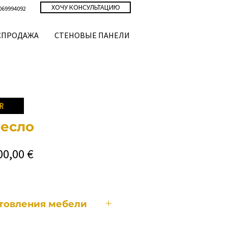
ХОЧУ КОНСУЛЬТАЦИЮ
069994092
СПРОДАЖА
СТЕНОВЫЕ ПАНЕЛИ
R
есло
бычная
Спеццена
00,00 €
ена
отовления мебели
ет мебели изготавливается