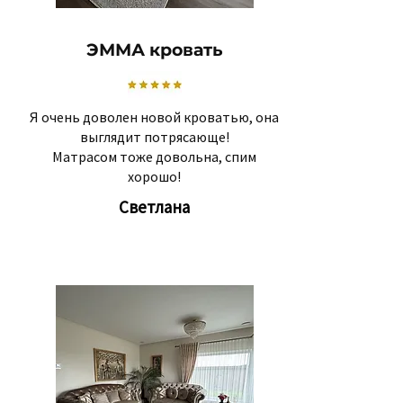
ЭММА кровать
Я очень доволен новой кроватью, она
выглядит потрясающе!
Матрасом тоже довольна, спим
хорошо!
Светлана