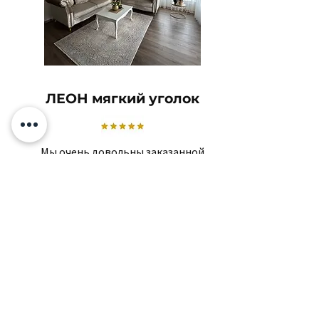
ЛЕОН мягкий уголок
Мы очень довольны заказанной
мебелью.
Качество действительно хорошее,
спасибо КОКО!
Отилия
Похожие товары