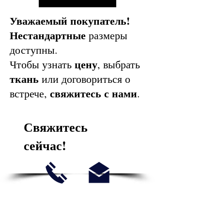
Уважаемый покупатель!
Нестандартные
размеры
доступны.
цену
Чтобы узнать
, выбрать
ткань
или договориться о
свяжитесь с нами
встрече,
.
Свяжитесь
сейчас!