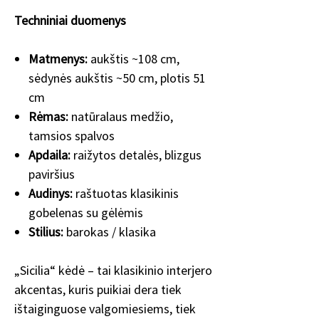
Techniniai duomenys
Matmenys:
aukštis ~108 cm,
sėdynės aukštis ~50 cm, plotis 51
cm
Rėmas:
natūralaus medžio,
tamsios spalvos
Apdaila:
raižytos detalės, blizgus
paviršius
Audinys:
raštuotas klasikinis
gobelenas su gėlėmis
Stilius:
barokas / klasika
„Sicilia“ kėdė – tai klasikinio interjero
akcentas, kuris puikiai dera tiek
ištaiginguose valgomiesiems, tiek