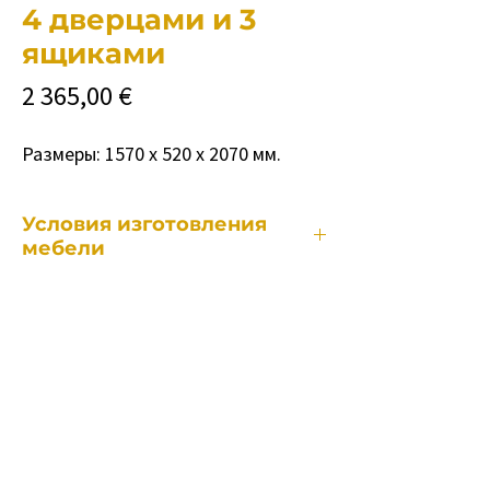
4 дверцами и 3
ящиками
Цена
2 365,00 €
Размеры: 1570 х 520 х 2070 мм.
Условия изготовления
мебели
Каждый наш предмет мебели
изготавливается индивидуально,
поэтому сроки изготовления различны
в зависимости от:
• от конкретного предмета мебели.
• сколько и какие изменения
потребуются по сравнению со
стандартной моделью.