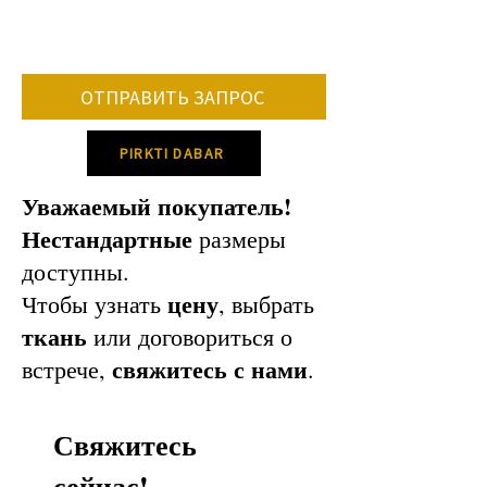
• количество заказанной мебели.
• поставка определенных цветов и
тканей.
В среднем срок изготовления мебели
ОТПРАВИТЬ ЗАПРОС
составляет 8-12 недель.
Пожалуйста, свяжитесь с нами для
PIRKTI DABAR
уточнения конкретного времени
производства!
Уважаемый покупатель!
Нестандартные
размеры
доступны.
цену
Чтобы узнать
, выбрать
ткань
или договориться о
свяжитесь с нами
встрече,
.
Свяжитесь
сейчас!