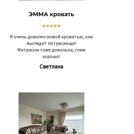
ЭММА кровать
Я очень доволен новой кроватью, она
выглядит потрясающе!
Матрасом тоже довольна, спим
хорошо!
Светлана