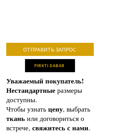
• сколько и какие изменения
потребуются по сравнению со
стандартной моделью.
• количество заказанной мебели.
• поставка определенных цветов и
тканей.
В среднем срок изготовления мебели
ОТПРАВИТЬ ЗАПРОС
составляет 8-12 недель.
Пожалуйста, свяжитесь с нами для
PIRKTI DABAR
уточнения конкретного времени
производства!
Уважаемый покупатель!
Нестандартные
размеры
доступны.
цену
Чтобы узнать
, выбрать
ткань
или договориться о
свяжитесь с нами
встрече,
.